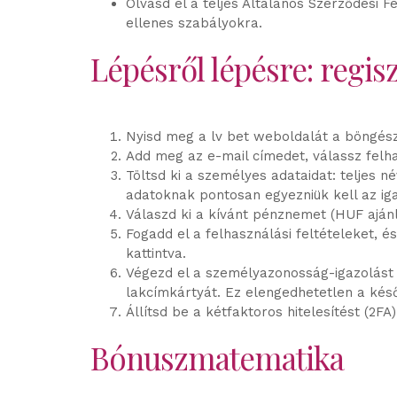
Olvasd el a teljes Általános Szerződési Fe
ellenes szabályokra.
Lépésről lépésre: regis
Nyisd meg a lv bet weboldalát a böngész
Add meg az e-mail címedet, válassz felha
Töltsd ki a személyes adataidat: teljes n
adatoknak pontosan egyezniük kell az iga
Válaszd ki a kívánt pénznemet (HUF ajánl
Fogadd el a felhasználási feltételeket, és
kattintva.
Végezd el a személyazonosság-igazolást (
lakcímkártyát. Ez elengedhetetlen a késő
Állítsd be a kétfaktoros hitelesítést (2FA
Bónuszmatematika