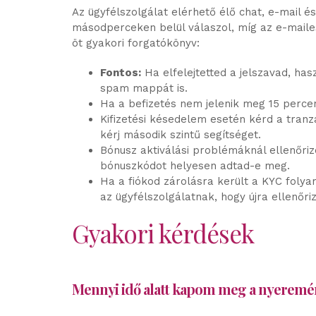
Az ügyfélszolgálat elérhető élő chat, e-mail é
másodperceken belül válaszol, míg az e-maile
öt gyakori forgatókönyv:
Fontos:
Ha elfelejtetted a jelszavad, hasz
spam mappát is.
Ha a befizetés nem jelenik meg 15 percen 
Kifizetési késedelem esetén kérd a tranza
kérj második szintű segítséget.
Bónusz aktiválási problémáknál ellenőrizd
bónuszkódot helyesen adtad-e meg.
Ha a fiókod zárolásra került a KYC folyam
az ügyfélszolgálatnak, hogy újra ellenőri
Gyakori kérdések
Mennyi idő alatt kapom meg a nyerem