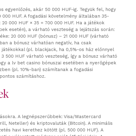
os egyenlőzés, akár 50 000 HUF-ig. Tegyük fel, hogy
0 000 HUF. A fogadási követelmény általában 35-
: 20 000 HUF × 35 = 700 000 HUF. Ha a játékok
ek esetén), a várható veszteség a lejátszás során:
téke: 20 000 HUF (bónusz) – 21 000 HUF (várható
ában a bónusz várhatóan negatív, ha csak
játékokkal (pl. blackjack, ha 0,5%-os ház előnnyel
= 3 500 HUF várható veszteség, így a bónusz várható
ogy a lv bet casino bónuszai esetében a nyerőgépek
zben (pl. 10%-ban) számítanak a fogadási
 pontos számításhoz.
ek
gásokra. A legnépszerűbbek: Visa/Mastercard
l, Neteller) és kriptovaluták (Bitcoin). A minimális
zetés havi kerethez kötött (pl. 500 000 HUF). A