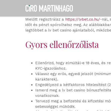
Ir
para
o
conteúdo
Mielőtt regisztrálsz a
https://lvbet.co.hu/
-nál, 
időt és pénzt spórolhatsz meg. Az alábbiakba
legtöbbet a lv bet casino ajánlataiból, miközb
Gyors ellenőrzőlista
Ellenőrizd, hogy elmúltál-e 18 éves, és
KYC-igazoláshoz.
Válassz egy erős, egyedi jelszót (minimum
karakterek).
Engedélyezd a kétfaktoros hitelesítést (2
Ismerd meg a lv bet casino bónuszfeltéte
vonatkoznak.
Tervezd meg a befizetési és kifizetési m
sebességgel működik.