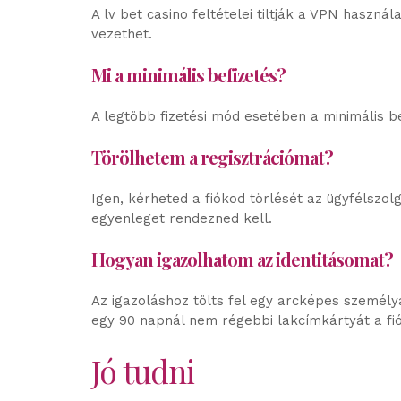
A lv bet casino feltételei tiltják a VPN haszn
vezethet.
Mi a minimális befizetés?
A legtöbb fizetési mód esetében a minimális b
Törölhetem a regisztrációmat?
Igen, kérheted a fiókod törlését az ügyfélszol
egyenleget rendezned kell.
Hogyan igazolhatom az identitásomat?
Az igazoláshoz tölts fel egy arcképes személya
egy 90 napnál nem régebbi lakcímkártyát a 
Jó tudni