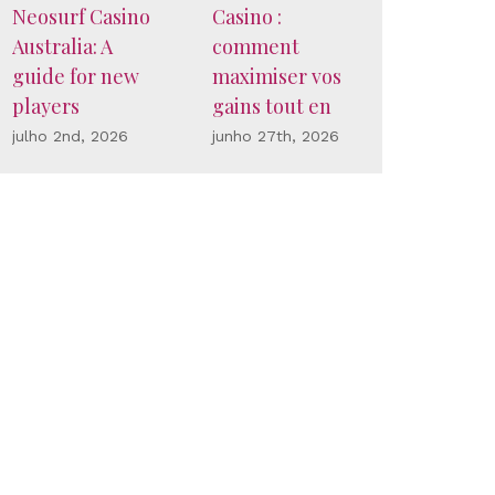
Neosurf Casino
Casino :
úplných
Australia: A
comment
začiatoč
guide for new
maximiser vos
junho 11th,
players
gains tout en
julho 2nd, 2026
junho 27th, 2026