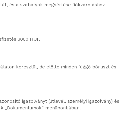
álatát, és a szabályok megsértése fiókzároláshoz
efizetés 3000 HUF.
gálaton keresztül, de előtte minden függő bónuszt és
zonosító igazolványt (útlevél, személyi igazolvány) és
fiók „Dokumentumok” menüpontjában.