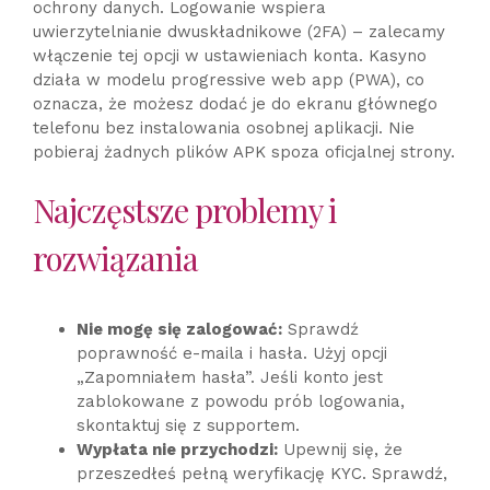
ochrony danych. Logowanie wspiera
uwierzytelnianie dwuskładnikowe (2FA) – zalecamy
włączenie tej opcji w ustawieniach konta. Kasyno
działa w modelu progressive web app (PWA), co
oznacza, że możesz dodać je do ekranu głównego
telefonu bez instalowania osobnej aplikacji. Nie
pobieraj żadnych plików APK spoza oficjalnej strony.
Najczęstsze problemy i
rozwiązania
Nie mogę się zalogować:
Sprawdź
poprawność e-maila i hasła. Użyj opcji
„Zapomniałem hasła”. Jeśli konto jest
zablokowane z powodu prób logowania,
skontaktuj się z supportem.
Wypłata nie przychodzi:
Upewnij się, że
przeszedłeś pełną weryfikację KYC. Sprawdź,