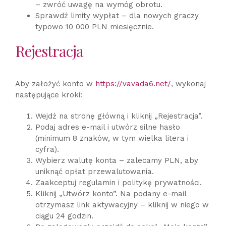
– zwróć uwagę na wymóg obrotu.
Sprawdź limity wypłat – dla nowych graczy
typowo 10 000 PLN miesięcznie.
Rejestracja
Aby założyć konto w
https://vavada6.net/
, wykonaj
następujące kroki:
Wejdź na stronę główną i kliknij „Rejestracja”.
Podaj adres e-mail i utwórz silne hasło
(minimum 8 znaków, w tym wielka litera i
cyfra).
Wybierz walutę konta – zalecamy PLN, aby
uniknąć opłat przewalutowania.
Zaakceptuj regulamin i politykę prywatności.
Kliknij „Utwórz konto”. Na podany e-mail
otrzymasz link aktywacyjny – kliknij w niego w
ciągu 24 godzin.