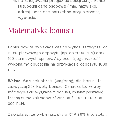
Po zalogowaniu przejdź do sekcji „Moje konto”
i uzupełnij dane osobowe (imię, nazwisko,
adres). Będą one potrzebne przy pierwszej
wypłacie.
Matematyka bonusu
Bonus powitalny Vavada casino wynosi zazwyczaj do
100% pierwszego depozytu (np. do 2000 PLN) oraz
100 darmowych spinów. Aby ocenić jego wartość,
wykonajmy obliczenia na przykładzie depozytu 1000
PLN.
Ważne:
Warunek obrotu (wagering) dla bonusu to
zazwyczaj 35x kwoty bonusu. Oznacza to, że aby
móc wypłacić wygrane z bonusu, musisz postawić
łączną sumę zakładów równą 35 * 1000 PLN = 35
000 PLN.
Zakładając, że wybierasz gry o RTP 96% (np. sloty),