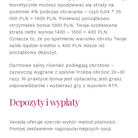
teoretycznie możesz spodziewać się straty na
poziomie 4% podczas obracania – czyli 0,04 * 35
000 PLN = 1400 PLN. Ponieważ początkowo
otrzymałeś bonus 1000 PLN, Twoja oczekiwana
strata netto wynosi 1400 – 1000 = 400 PLN.
Oznacza to, że po spełnieniu warunku obrotu Twoje
saldo będzie średnio o 400 PLN niższe niż
początkowy depozyt.
Darmowe spiny również podlegają obrotowi –
zazwyczaj wygrane z spinów trzeba obrócić 20–30
razy. W praktyce bonus jest opłacalny, jeśli grasz
odpowiedzialnie i wybierasz gry z wysokim RTP.
Depozyty i wypłaty
Vavada oferuje szeroki wybór metod płatności.
Poniżej zestawienie najpopularniejszych opcji.