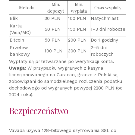
Min.
Min.
Metoda
Czas wypłaty
depozyt
wypłata
Blik
30 PLN
100 PLN
Natychmiast
Karta
50 PLN
150 PLN
1–3 dni robocze
(Visa/MC)
Bitcoin
50 PLN
200 PLN
Do 1 godziny
Przelew
2–5 dni
100 PLN
300 PLN
bankowy
roboczych
Wypłaty są przetwarzane po weryfikacji konta.
Uwaga:
W przypadku wygranych z kasyna
licencjonowanego na Curacao, gracze z Polski są
zobowiązani do samodzielnego rozliczenia podatku
dochodowego od wygranych powyżej 2280 PLN (od
2024 roku).
Bezpieczeństwo
Vavada używa 128-bitowego szyfrowania SSL do