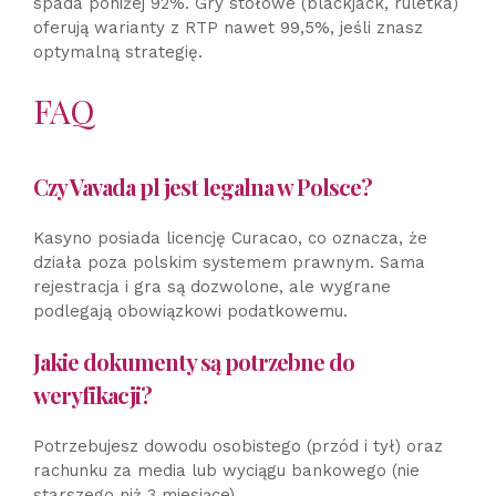
spada poniżej 92%. Gry stołowe (blackjack, ruletka)
oferują warianty z RTP nawet 99,5%, jeśli znasz
optymalną strategię.
FAQ
Czy Vavada pl jest legalna w Polsce?
Kasyno posiada licencję Curacao, co oznacza, że
działa poza polskim systemem prawnym. Sama
rejestracja i gra są dozwolone, ale wygrane
podlegają obowiązkowi podatkowemu.
Jakie dokumenty są potrzebne do
weryfikacji?
Potrzebujesz dowodu osobistego (przód i tył) oraz
rachunku za media lub wyciągu bankowego (nie
starszego niż 3 miesiące).