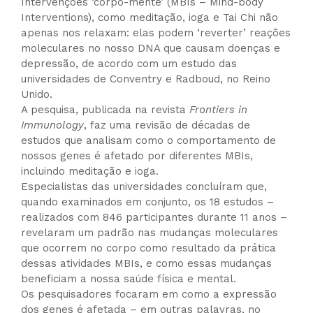
Intervenções ‘corpo-mente’ (MBIs – Mind-body
Interventions), como meditação, ioga e Tai Chi não
apenas nos relaxam: elas podem ‘reverter’ reações
moleculares no nosso DNA que causam doenças e
depressão, de acordo com um estudo das
universidades de Conventry e Radboud, no Reino
Unido.
A pesquisa, publicada na revista
Frontiers in
Immunology
, faz uma revisão de décadas de
estudos que analisam como o comportamento de
nossos genes é afetado por diferentes MBIs,
incluindo meditação e ioga.
Especialistas das universidades concluíram que,
quando examinados em conjunto, os 18 estudos –
realizados com 846 participantes durante 11 anos –
revelaram um padrão nas mudanças moleculares
que ocorrem no corpo como resultado da prática
dessas atividades MBIs, e como essas mudanças
beneficiam a nossa saúde física e mental.
Os pesquisadores focaram em como a expressão
dos genes é afetada – em outras palavras, no