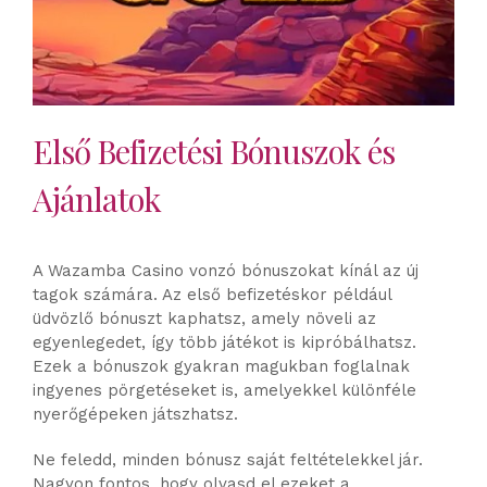
Első Befizetési Bónuszok és
Ajánlatok
A Wazamba Casino vonzó bónuszokat kínál az új
tagok számára. Az első befizetéskor például
üdvözlő bónuszt kaphatsz, amely növeli az
egyenlegedet, így több játékot is kipróbálhatsz.
Ezek a bónuszok gyakran magukban foglalnak
ingyenes pörgetéseket is, amelyekkel különféle
nyerőgépeken játszhatsz.
Ne feledd, minden bónusz saját feltételekkel jár.
Nagyon fontos, hogy olvasd el ezeket a