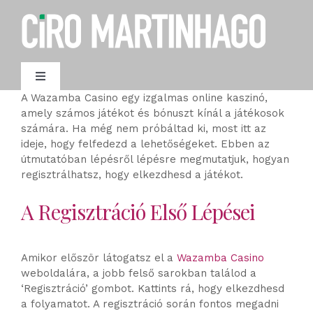
Ir
para
o
conteúdo
Toggle
Navigation
A Wazamba Casino egy izgalmas online kaszinó,
AGENDAMENTO
amely számos játékot és bónuszt kínál a játékosok
számára. Ha még nem próbáltad ki, most itt az
ideje, hogy felfedezd a lehetőségeket. Ebben az
útmutatóban lépésről lépésre megmutatjuk, hogyan
regisztrálhatsz, hogy elkezdhesd a játékot.
A Regisztráció Első Lépései
Amikor először látogatsz el a
Wazamba Casino
weboldalára, a jobb felső sarokban találod a
‘Regisztráció’ gombot. Kattints rá, hogy elkezdhesd
a folyamatot. A regisztráció során fontos megadni