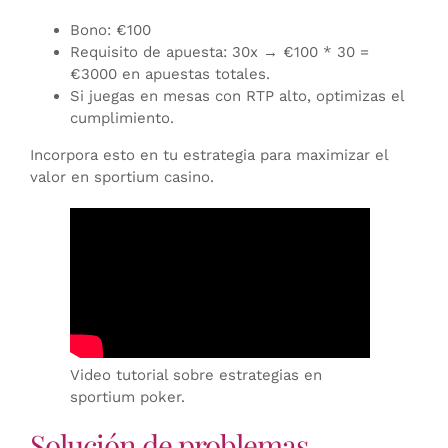
Bono: €100
Requisito de apuesta: 30x → €100 * 30 =
€3000 en apuestas totales.
Si juegas en mesas con RTP alto, optimizas el
cumplimiento.
Incorpora esto en tu estrategia para maximizar el
valor en sportium casino.
Video tutorial sobre estrategias en
sportium poker.
Solución de problemas