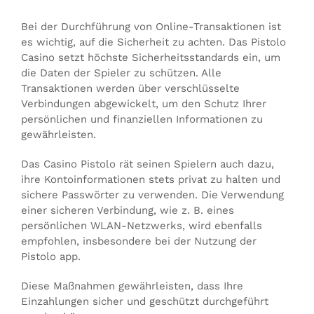
Bei der Durchführung von Online-Transaktionen ist
es wichtig, auf die Sicherheit zu achten. Das Pistolo
Casino setzt höchste Sicherheitsstandards ein, um
die Daten der Spieler zu schützen. Alle
Transaktionen werden über verschlüsselte
Verbindungen abgewickelt, um den Schutz Ihrer
persönlichen und finanziellen Informationen zu
gewährleisten.
Das Casino Pistolo rät seinen Spielern auch dazu,
ihre Kontoinformationen stets privat zu halten und
sichere Passwörter zu verwenden. Die Verwendung
einer sicheren Verbindung, wie z. B. eines
persönlichen WLAN-Netzwerks, wird ebenfalls
empfohlen, insbesondere bei der Nutzung der
Pistolo app.
Diese Maßnahmen gewährleisten, dass Ihre
Einzahlungen sicher und geschützt durchgeführt