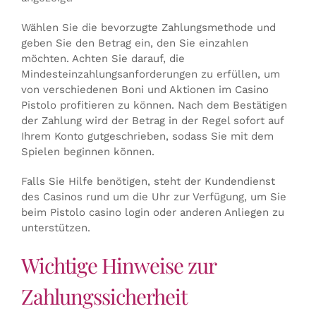
Wählen Sie die bevorzugte Zahlungsmethode und
geben Sie den Betrag ein, den Sie einzahlen
möchten. Achten Sie darauf, die
Mindesteinzahlungsanforderungen zu erfüllen, um
von verschiedenen Boni und Aktionen im Casino
Pistolo profitieren zu können. Nach dem Bestätigen
der Zahlung wird der Betrag in der Regel sofort auf
Ihrem Konto gutgeschrieben, sodass Sie mit dem
Spielen beginnen können.
Falls Sie Hilfe benötigen, steht der Kundendienst
des Casinos rund um die Uhr zur Verfügung, um Sie
beim Pistolo casino login oder anderen Anliegen zu
unterstützen.
Wichtige Hinweise zur
Zahlungssicherheit