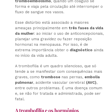
tromboembolismo
, quando um coágulo se
forma e viaja pela circulação até interromper o
fluxo de sangue nos vasos.
Esse distúrbio está associado a maiores
ameaças principalmente em
três fases da vida
da mulher
: ao iniciar o uso de anticoncepcionais,
planejar uma gravidez ou fazer reposição
hormonal na menopausa. Por isso, é de
extrema importância obter o
diagnóstico
ainda
no início da vida adulta.
A trombofilia é um quadro silencioso, que só
tende a se manifestar com consequências mais
graves, como
trombose
nas pernas,
embolia
pulmonar
, acidente vascular cerebral
(AVC)
,
entre outros problemas. É uma doença comum
e, se não for tratada e administrada, pode ser
fatal.
A trombofilia e os hormônios