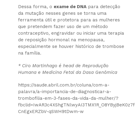
Dessa forma, o
exame de DNA
para detecção
da mutação nesses genes se torna uma
ferramenta útil e protetora para as mulheres
que pretendem fazer uso de um método
contraceptivo, engravidar ou iniciar uma terapia
de reposição hormonal na menopausa,
especialmente se houver histórico de trombose
na família.
* Ciro Martinhago é head de Reprodução
Humana e Medicina Fetal da Dasa Genômica
https://saude.abril.com.br/coluna/com-a-
palavra/a-importancia-de-diagnosticar-a-
trombofilia-em-3-fases-da-vida-da-mulher/?
fbclid=IwAR3c4XShgTNlwyAI3TMX1R_O8YByjBeK0z7f
CnEgxERZbV-qSWH9tDwm-w