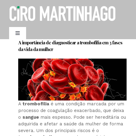
Ir
para
o
conteúdo
Toggle
Navigation
A importância de diagnosticar a trombofilia em 3 fases
AGENDAMENTO
da vida da mulher
A
trombofilia
é uma condição marcada por um
processo de coagulação exacerbado, que deixa
o
sangue
mais espesso. Pode ser hereditária ou
adquirida e afetar a saúde da mulher de forma
severa. Um dos principais riscos é o