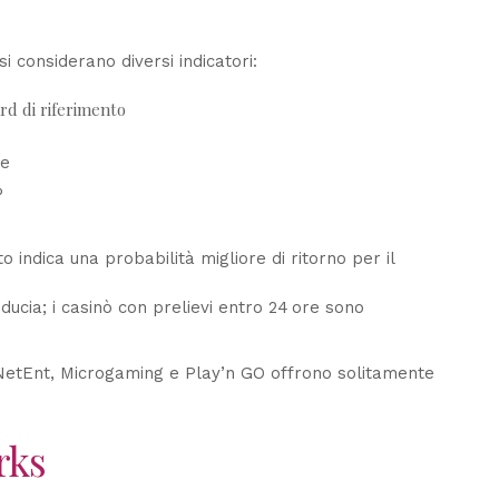
i considerano diversi indicatori:
rd di riferimento
re
%
 indica una probabilità migliore di ritorno per il
ducia; i casinò con prelievi entro 24 ore sono
 NetEnt, Microgaming e Play’n GO offrono solitamente
rks