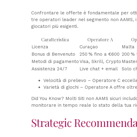
Confrontare le offerte è fondamentale per ott
tre operatori leader nel segmento non AAMS, in
giocatori più esigenti.
Caratteristica
Operatore A
Op
Licenza
Curaçao
Malta
Bonus di Benvenuto
250 % fino a €600
200 % 
Metodi di pagamento
Visa, Skrill, Crypto
Master
Assistenza 24/7
Live chat + email
Solo c
Velocità di prelievo – Operatore C eccell
Varietà di giochi – Operatore A offre oltre 1
Did You Know? Molti Siti non AAMS sicuri inclu
monitorare in tempo reale lo stato della tua ri
Strategic Recommenda