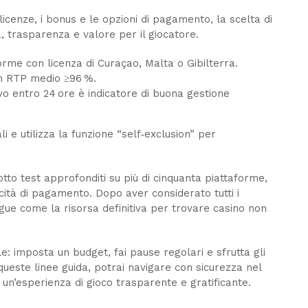
icenze, i bonus e le opzioni di pagamento, la scelta di
a, trasparenza e valore per il giocatore.
orme con licenza di Curaçao, Malta o Gibilterra.
on RTP medio ≥96 %.
vo entro 24 ore è indicatore di buona gestione
i e utilizza la funzione “self‑exclusion” per
otto test approfonditi su più di cinquanta piattaforme,
cità di pagamento. Dopo aver considerato tutti i
ngue come la risorsa definitiva per trovare casino non
: imposta un budget, fai pause regolari e sfrutta gli
 queste linee guida, potrai navigare con sicurezza nel
un’esperienza di gioco trasparente e gratificante.