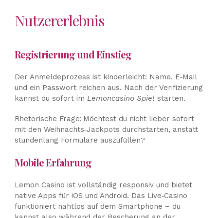
Nutzererlebnis
Registrierung und Einstieg
Der Anmeldeprozess ist kinderleicht: Name, E‑Mail
und ein Passwort reichen aus. Nach der Verifizierung
kannst du sofort im
Lemoncasino Spiel
starten.
Rhetorische Frage: Möchtest du nicht lieber sofort
mit den Weihnachts‑Jackpots durchstarten, anstatt
stundenlang Formulare auszufüllen?
Mobile Erfahrung
Lemon Casino ist vollständig responsiv und bietet
native Apps für iOS und Android. Das Live‑Casino
funktioniert nahtlos auf dem Smartphone – du
kannst also während der Bescherung an der