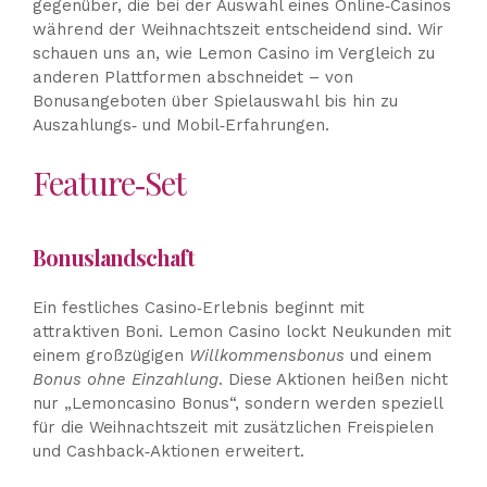
gegenüber, die bei der Auswahl eines Online‑Casinos
während der Weihnachtszeit entscheidend sind. Wir
schauen uns an, wie Lemon Casino im Vergleich zu
anderen Plattformen abschneidet – von
Bonusangeboten über Spielauswahl bis hin zu
Auszahlungs‑ und Mobil‑Erfahrungen.
Feature‑Set
Bonuslandschaft
Ein festliches Casino‑Erlebnis beginnt mit
attraktiven Boni. Lemon Casino lockt Neukunden mit
einem großzügigen
Willkommensbonus
und einem
Bonus ohne Einzahlung
. Diese Aktionen heißen nicht
nur „Lemoncasino Bonus“, sondern werden speziell
für die Weihnachtszeit mit zusätzlichen Freispielen
und Cashback‑Aktionen erweitert.