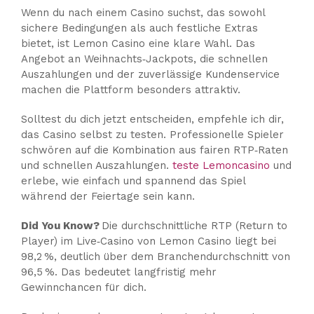
Wenn du nach einem Casino suchst, das sowohl
sichere Bedingungen als auch festliche Extras
bietet, ist Lemon Casino eine klare Wahl. Das
Angebot an Weihnachts‑Jackpots, die schnellen
Auszahlungen und der zuverlässige Kundenservice
machen die Plattform besonders attraktiv.
Solltest du dich jetzt entscheiden, empfehle ich dir,
das Casino selbst zu testen. Professionelle Spieler
schwören auf die Kombination aus fairen RTP‑Raten
und schnellen Auszahlungen.
teste Lemoncasino
und
erlebe, wie einfach und spannend das Spiel
während der Feiertage sein kann.
Did You Know?
Die durchschnittliche RTP (Return to
Player) im Live‑Casino von Lemon Casino liegt bei
98,2 %, deutlich über dem Branchendurchschnitt von
96,5 %. Das bedeutet langfristig mehr
Gewinnchancen für dich.