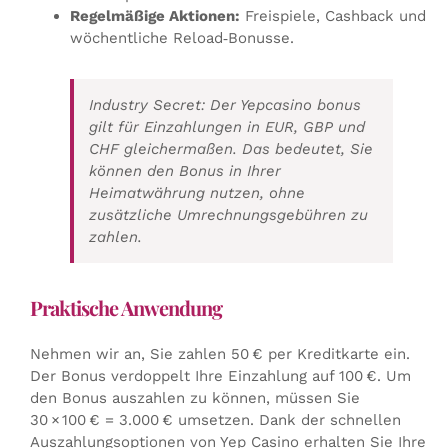
Regelmäßige Aktionen:
Freispiele, Cashback und
wöchentliche Reload‑Bonusse.
Industry Secret: Der Yepcasino bonus
gilt für Einzahlungen in EUR, GBP und
CHF gleichermaßen. Das bedeutet, Sie
können den Bonus in Ihrer
Heimatwährung nutzen, ohne
zusätzliche Umrechnungsgebühren zu
zahlen.
Praktische Anwendung
Nehmen wir an, Sie zahlen 50 € per Kreditkarte ein.
Der Bonus verdoppelt Ihre Einzahlung auf 100 €. Um
den Bonus auszahlen zu können, müssen Sie
30 × 100 € = 3.000 € umsetzen. Dank der schnellen
Auszahlungsoptionen von Yep Casino erhalten Sie Ihre