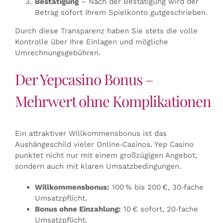
Bestätigung
– Nach der Bestätigung wird der
Betrag sofort Ihrem Spielkonto gutgeschrieben.
Durch diese Transparenz haben Sie stets die volle
Kontrolle über Ihre Einlagen und mögliche
Umrechnungsgebühren.
Der Yepcasino Bonus –
Mehrwert ohne Komplikationen
Ein attraktiver Willkommensbonus ist das
Aushängeschild vieler Online‑Casinos. Yep Casino
punktet nicht nur mit einem großzügigen Angebot,
sondern auch mit klaren Umsatzbedingungen.
Willkommensbonus:
100 % bis 200 €, 30‑fache
Umsatzpflicht.
Bonus ohne Einzahlung:
10 € sofort, 20‑fache
Umsatzpflicht.