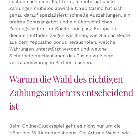
suchen nach einer Plattform, die internationale
Zahlungen mühelos abwickelt. Yep Casino hat sich
genau darauf spezialisiert: schnelle Auszahlungen, ein
breites Bonusangebot und ein übersichtliches
Zahlungssystem für Spieler aus ganz Europa. In
diesem Leitfaden zeigen wir Ihnen, wie Sie das Beste
aus dem Yepcasino bonus herausholen, welche
Währungen unterstützt werden und welche
Sicherheitsmechanismen das Casino zu einem
vertrauenswürdigen Partner machen.
Warum die Wahl des richtigen
Zahlungsanbieters entscheidend
ist
Beim Online‑Glücksspiel geht es nicht nur um die
Höhe des Willkommensbonus. Die Art und Weise, wie