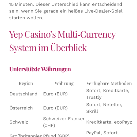
15 Minuten. Dieser Unterschied kann entscheidend
sein, wenn Sie gerade ein heißes Live‑Dealer‑Spiel
starten wollen.
Yep Casino’s Multi‑Currency
System im Überblick
Unterstützte Währungen
Region
Währung
Verfügbare Methoden
Sofort, Kreditkarte,
Deutschland
Euro (EUR)
Trustly
Sofort, Neteller,
Österreich
Euro (EUR)
Skrill
Schweizer Franken
Schweiz
Kreditkarte, ecoPayz
(CHF)
PayPal, Sofort,
Großbritannien
Pfund (GBP)