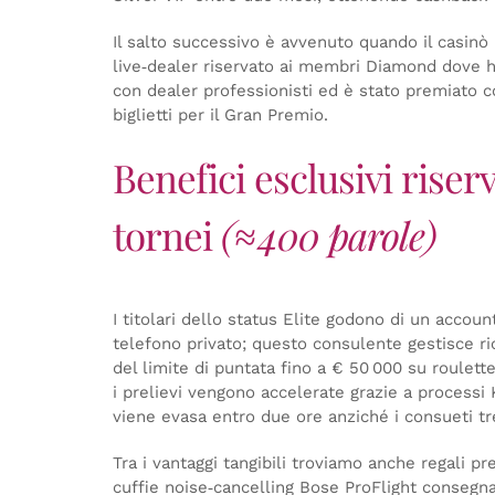
Il salto successivo è avvenuto quando il casinò 
live‑dealer riservato ai membri Diamond dove 
con dealer professionisti ed è stato premiato c
biglietti per il Gran Premio.
Benefici esclusivi riser
tornei
(≈ 400 parole)
I titolari dello status Elite godono di un accou
telefono privato; questo consulente gestisce 
del limite di puntata fino a € 50 000 su roulett
i prelievi vengono accelerate grazie a processi 
viene evasa entro due ore anziché i consueti tre 
Tra i vantaggi tangibili troviamo anche regali
cuffie noise‑cancelling Bose ProFlight consegna