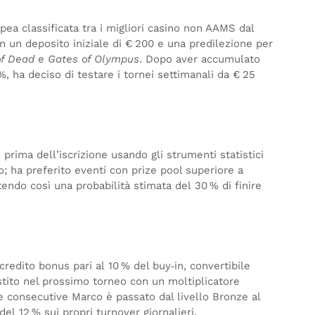
pea classificata tra i migliori casino non AAMS dal
 un deposito iniziale di € 200 e una predilezione per
of Dead
e
Gates of Olympus
. Dopo aver accumulato
%, ha deciso di testare i tornei settimanali da € 25
rima dell’iscrizione usando gli strumenti statistici
o; ha preferito eventi con prize pool superiore a
tendo così una probabilità stimata del 30 % di finire
credito bonus pari al 10 % del buy‑in, convertibile
estito nel prossimo torneo con un moltiplicatore
ie consecutive Marco è passato dal livello Bronze al
l 12 % sui propri turnover giornalieri.