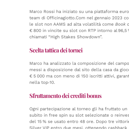
Marco Rossi ha iniziato su una piattaforma euro
team di Officinagiotto.Com nel gennaio 2023 con
le slot non AAMS ad alta volatilità come
Book 
€ 800 in vincite su slot con RTP intorno al 96,5 
chiamati “High Stakes Showdown”.
Scelta tattica dei tornei
Marco ha analizzato la composizione del campo p
messi a disposizione dal sito della casa da gioc
€ 5 000 ma con meno di 150 iscritti attivi, garan
nella top‑10.
Sfruttamento dei crediti bonus
Ogni partecipazione al torneo gli ha fruttato un 
subito in free spin su slot selezionate o reinv
del 15 % se usato entro 48 ore. Dopo tre vittor
Silver VIP entro due mesi, ottenendo cashback de