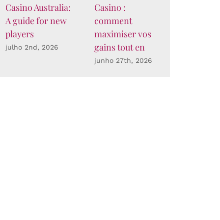
Casino Australia:
Casino :
úplných
A guide for new
comment
začiatoč
players
maximiser vos
junho 11th
gains tout en
julho 2nd, 2026
junho 27th, 2026