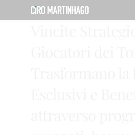
Ir
para
o
conteúdo
Vincite Strategi
Giocatori dei To
Trasformano la 
Esclusivi e Bene
attraverso prog