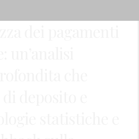
ezza dei pagamenti
: un’analisi
rofondita che
di deposito e
logie statistiche e