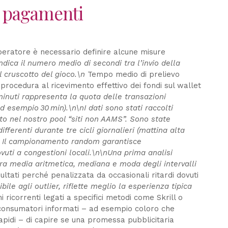
i pagamenti
operatore è necessario definire alcune misure
ica il numero medio di secondi tra l’invio della
l cruscotto del gioco.\n
Tempo medio di prelievo
procedura al ricevimento effettivo dei fondi sul wallet
inuti rappresenta la quota delle transazioni
 esempio 30 min).\n\nI dati sono stati raccolti
to nel nostro pool “siti non AAMS”. Sono state
ferenti durante tre cicli giornalieri (mattina alta
a). Il campionamento random garantisce
vuti a congestioni locali.\n\nUna prima analisi
 tra media aritmetica, mediana e moda degli intervalli
ltati perché penalizzata da occasionali ritardi dovuti
le agli outlier, riflette meglio la esperienza tipica
ricorrenti legati a specifici metodi come Skrill o
consumatori informati – ad esempio coloro che
pidi – di capire se una promessa pubblicitaria