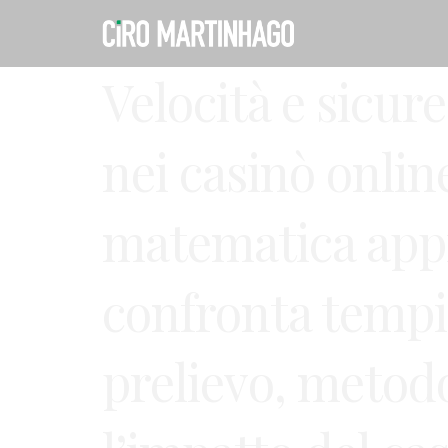
Ir
para
o
conteúdo
Velocità e sicur
nei casinò online
matematica app
confronta tempi 
prelievo, metodo