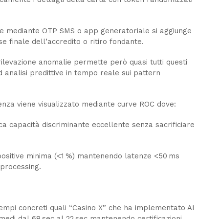
rte mediante OTP SMS o app generatoriale si aggiunge
 finale dell’accredito o ritiro fondante.
a rilevazione anomalie permette però quasi tutti questi
 analisi predittive in tempo reale sui pattern
icienza viene visualizzato mediante curve ROC dove:
ca capacità discriminante eccellente senza sacrificiare
 positive minima (<1 %) mantenendo latenze <50 ms
‑processing.
mpi concreti quali “Casino X” che ha implementato AI
 medi dal 68 sec al 22 sec mantenendo certificazioni