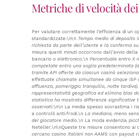
Metriche di velocità de
Per valutare correttamente l’efficienza di un 
standardizzate.\n\n
Tempo medio di deposito ind
richiesta da parte dell’utente e la conferma su
misura quanti minuti occorrono dall’avvio della 
bancario o elettronico.\n
Percentuale entro X m
completate entro una soglia predeterminata (ad
tramite API offerte da ciascun casinò seleziona
effettuate chiamate simultanee da cinque ISP dif
affluenza, pomeriggio tranquillo, notte tardiv
rappresentatività geografica ed elimina bias do
statistica ha mostrato differenze significative
osservati:\n\n
La media spesso sovrastima i risu
a controlli anti‑frodi.\n
La mediana, meno sensibi
del giocatore medio.\n
La moda evidenzia picchi 
Neteller.\n\nQueste tre misure consentono ai 
cercano
casino italiani non AAMS
con payout ra