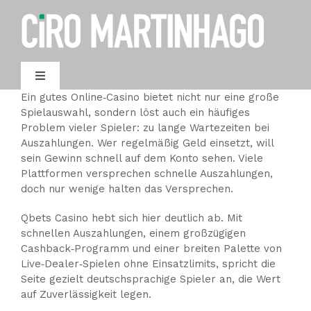
Ir
para
o
conteúdo
Toggle
Navigation
Ein gutes Online‑Casino bietet nicht nur eine große
AGENDAMENTO
Spielauswahl, sondern löst auch ein häufiges
Problem vieler Spieler: zu lange Wartezeiten bei
Auszahlungen. Wer regelmäßig Geld einsetzt, will
sein Gewinn schnell auf dem Konto sehen. Viele
Plattformen versprechen schnelle Auszahlungen,
doch nur wenige halten das Versprechen.
Qbets Casino hebt sich hier deutlich ab. Mit
schnellen Auszahlungen, einem großzügigen
Cashback‑Programm und einer breiten Palette von
Live‑Dealer‑Spielen ohne Einsatzlimits, spricht die
Seite gezielt deutschsprachige Spieler an, die Wert
auf Zuverlässigkeit legen.