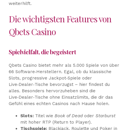
weiterhilft.
Die wichtigsten Features von
Qbets Casino
Spielvielfalt, die begeistert
Qbets Casino bietet mehr als 5.000 Spiele von über
66 Software‑Herstellern. Egal, ob du klassische
Slots, progressive Jackpot‑Spiele oder
Live‑Dealer‑Tische bevorzugst – hier findest du
alles. Besonders hervorzuheben sind die
Live‑Dealer‑Tische ohne Einsatzlimits, die dir das
Gefühl eines echten Casinos nach Hause holen.
Slots:
Titel wie
Book of Dead
oder
Starburst
mit hoher RTP (Return to Player).
Tischspiele:
Blackjack, Roulette und Poker in