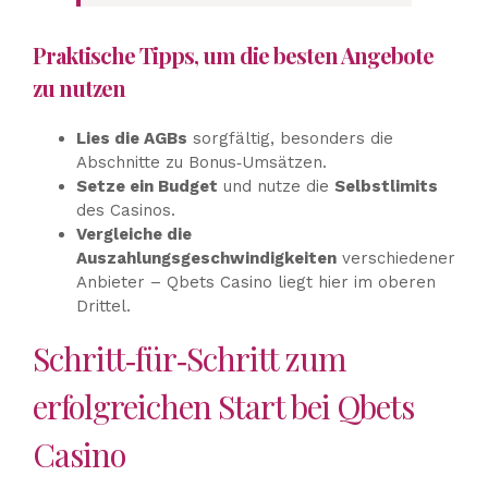
Praktische Tipps, um die besten Angebote
zu nutzen
Lies die AGBs
sorgfältig, besonders die
Abschnitte zu Bonus‑Umsätzen.
Setze ein Budget
und nutze die
Selbstlimits
des Casinos.
Vergleiche die
Auszahlungsgeschwindigkeiten
verschiedener
Anbieter – Qbets Casino liegt hier im oberen
Drittel.
Schritt‑für‑Schritt zum
erfolgreichen Start bei Qbets
Casino