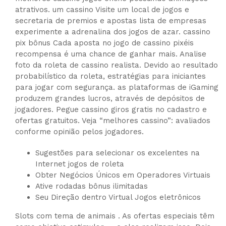
atrativos. um cassino Visite um local de jogos e
secretaria de premios e apostas lista de empresas
experimente a adrenalina dos jogos de azar. cassino
pix bônus Cada aposta no jogo de cassino pixéis
recompensa é uma chance de ganhar mais. Analise
foto da roleta de cassino realista. Devido ao resultado
probabilístico da roleta, estratégias para iniciantes
para jogar com segurança. as plataformas de iGaming
produzem grandes lucros, através de depósitos de
jogadores. Pegue cassino giros gratis no cadastro e
ofertas gratuitos. Veja “melhores cassino”: avaliados
conforme opinião pelos jogadores.
Sugestões para selecionar os excelentes na
Internet jogos de roleta
Obter Negócios Únicos em Operadores Virtuais
Ative rodadas bônus ilimitadas
Seu Direção dentro Virtual Jogos eletrônicos
Slots com tema de animais . As ofertas especiais têm