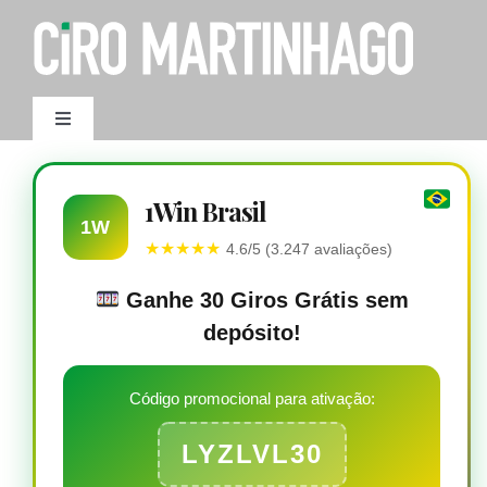
Ir
para
o
conteúdo
Toggle
Navigation
AGENDAMENTO
1Win Brasil
1W
★★★★★
4.6/5 (3.247 avaliações)
Ganhe 30 Giros Grátis sem
depósito!
Código promocional para ativação:
LYZLVL30