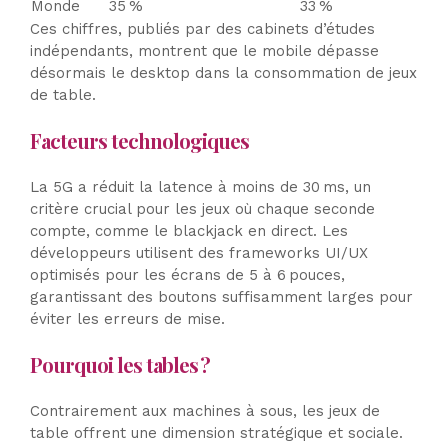
Monde
35 %
33 %
Ces chiffres, publiés par des cabinets d’études
indépendants, montrent que le mobile dépasse
désormais le desktop dans la consommation de jeux
de table.
Facteurs technologiques
La 5G a réduit la latence à moins de 30 ms, un
critère crucial pour les jeux où chaque seconde
compte, comme le blackjack en direct. Les
développeurs utilisent des frameworks UI/UX
optimisés pour les écrans de 5 à 6 pouces,
garantissant des boutons suffisamment larges pour
éviter les erreurs de mise.
Pourquoi les tables ?
Contrairement aux machines à sous, les jeux de
table offrent une dimension stratégique et sociale.