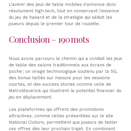
L’avenir des jeux de table mobiles s’annonce donc
résolument high‑tech, tout en conservant l’essence
du jeu de hasard et de la stratégie qui séduit les
joueurs depuis le premier tour de roulette.
Conclusion – 190 mots
Nous avons parcouru le chemin qui a conduit les jeux
de table des salons traditionnels aux écrans de
poche : un virage technologique soutenu par la 5G,
des bonus taillés sur mesure pour les sessions
courtes, et des success stories comme celle de
MetroMaverick qui illustrent le potentiel financier du
jeu en déplacement.
Les plateformes qui offrent des promotions
attractives, comme celles présentées sur le site
National Cloture, permettent aux joueurs de tester
ces offres dès leur prochain trajet. En combinant