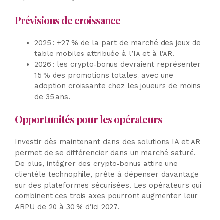
Prévisions de croissance
2025 : +27 % de la part de marché des jeux de
table mobiles attribuée à l’IA et à l’AR.
2026 : les crypto‑bonus devraient représenter
15 % des promotions totales, avec une
adoption croissante chez les joueurs de moins
de 35 ans.
Opportunités pour les opérateurs
Investir dès maintenant dans des solutions IA et AR
permet de se différencier dans un marché saturé.
De plus, intégrer des crypto‑bonus attire une
clientèle technophile, prête à dépenser davantage
sur des plateformes sécurisées. Les opérateurs qui
combinent ces trois axes pourront augmenter leur
ARPU de 20 à 30 % d’ici 2027.