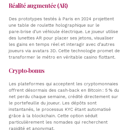
Réalité augmentée (AR)
Des prototypes testés à Paris en 2024 projettent
une table de roulette holographique sur le
pare‑brise d’un véhicule électrique. Le joueur utilise
des lunettes AR pour placer ses jetons, visualiser
les gains en temps réel et interagir avec d’autres
joueurs via avatars 3D. Cette technologie promet de
transformer le métro en véritable casino flottant.
Crypto‑bonus
Les plateformes qui acceptent les cryptomonnaies
offrent désormais des cash‑back en Bitcoin : 5 % du
net perdu chaque semaine, crédité directement sur
le portefeuille du joueur. Les dépôts sont
instantanés, le processus KYC étant automatisé
grâce à la blockchain. Cette option séduit
particulièrement les nomades qui recherchent
rapidité et anonymat.