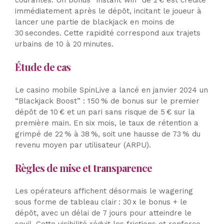
courantes. Un bonus “instant win” de 2 € est crédité
immédiatement après le dépôt, incitant le joueur à
lancer une partie de blackjack en moins de
30 secondes. Cette rapidité correspond aux trajets
urbains de 10 à 20 minutes.
Étude de cas
Le casino mobile SpinLive a lancé en janvier 2024 un
“Blackjack Boost” : 150 % de bonus sur le premier
dépôt de 10 € et un pari sans risque de 5 € sur la
première main. En six mois, le taux de rétention a
grimpé de 22 % à 38 %, soit une hausse de 73 % du
revenu moyen par utilisateur (ARPU).
Règles de mise et transparence
Les opérateurs affichent désormais le wagering
sous forme de tableau clair : 30 x le bonus + le
dépôt, avec un délai de 7 jours pour atteindre le