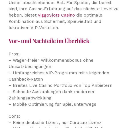
Unser abschließender Rat: Für Spieler, die bereit
sind, ihre Casino‑Erfahrung auf das nächste Level zu
heben, bietet
ViggoSlots Casino
die optimale
Kombination aus Sicherheit, Spielvielfalt und
lukrativen VIP‑Vorteilen.
Vor- und Nachteile im Überblick
Pros:
– Wager‑freier Willkommensbonus ohne
Umsatzbedingungen
– Umfangreiches VIP‑Programm mit steigenden
Cashback‑Raten
– Breites Live‑Casino‑Portfolio von Top‑Anbietern
– Schnelle Auszahlungen dank moderner
Zahlungsabwicklung
– Mobile Optimierung für Spiel unterwegs
Cons:
– Keine deutsche Lizenz, nur Curacao‑Lizenz