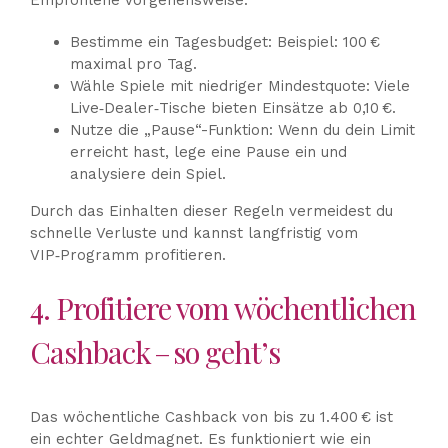
Bestimme ein Tagesbudget: Beispiel: 100 €
maximal pro Tag.
Wähle Spiele mit niedriger Mindestquote: Viele
Live‑Dealer‑Tische bieten Einsätze ab 0,10 €.
Nutze die „Pause“-Funktion: Wenn du dein Limit
erreicht hast, lege eine Pause ein und
analysiere dein Spiel.
Durch das Einhalten dieser Regeln vermeidest du
schnelle Verluste und kannst langfristig vom
VIP‑Programm profitieren.
4. Profitiere vom wöchentlichen
Cashback – so geht’s
Das wöchentliche Cashback von bis zu 1.400 € ist
ein echter Geldmagnet. Es funktioniert wie ein