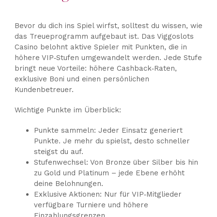
Bevor du dich ins Spiel wirfst, solltest du wissen, wie
das Treueprogramm aufgebaut ist. Das Viggoslots
Casino belohnt aktive Spieler mit Punkten, die in
höhere VIP‑Stufen umgewandelt werden. Jede Stufe
bringt neue Vorteile: höhere Cashback‑Raten,
exklusive Boni und einen persönlichen
Kundenbetreuer.
Wichtige Punkte im Überblick:
Punkte sammeln: Jeder Einsatz generiert
Punkte. Je mehr du spielst, desto schneller
steigst du auf.
Stufenwechsel: Von Bronze über Silber bis hin
zu Gold und Platinum – jede Ebene erhöht
deine Belohnungen.
Exklusive Aktionen: Nur für VIP‑Mitglieder
verfügbare Turniere und höhere
Einzahlungsgrenzen.