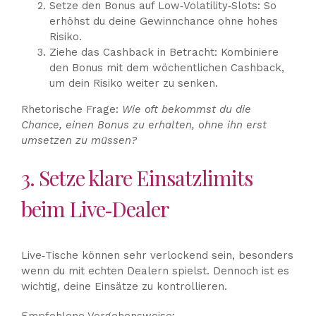
Setze den Bonus auf Low‑Volatility‑Slots: So
erhöhst du deine Gewinnchance ohne hohes
Risiko.
Ziehe das Cashback in Betracht: Kombiniere
den Bonus mit dem wöchentlichen Cashback,
um dein Risiko weiter zu senken.
Rhetorische Frage:
Wie oft bekommst du die
Chance, einen Bonus zu erhalten, ohne ihn erst
umsetzen zu müssen?
3. Setze klare Einsatzlimits
beim Live‑Dealer
Live‑Tische können sehr verlockend sein, besonders
wenn du mit echten Dealern spielst. Dennoch ist es
wichtig, deine Einsätze zu kontrollieren.
Empfohlene Vorgehensweise: