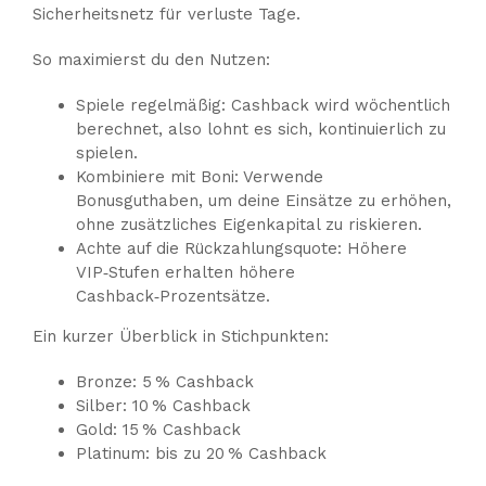
Sicherheitsnetz für verluste Tage.
So maximierst du den Nutzen:
Spiele regelmäßig: Cashback wird wöchentlich
berechnet, also lohnt es sich, kontinuierlich zu
spielen.
Kombiniere mit Boni: Verwende
Bonusguthaben, um deine Einsätze zu erhöhen,
ohne zusätzliches Eigenkapital zu riskieren.
Achte auf die Rückzahlungsquote: Höhere
VIP‑Stufen erhalten höhere
Cashback‑Prozentsätze.
Ein kurzer Überblick in Stichpunkten:
Bronze: 5 % Cashback
Silber: 10 % Cashback
Gold: 15 % Cashback
Platinum: bis zu 20 % Cashback