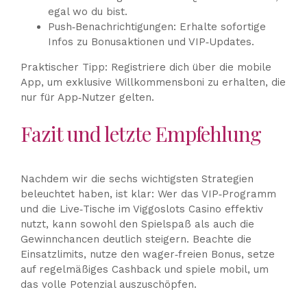
egal wo du bist.
Push‑Benachrichtigungen: Erhalte sofortige
Infos zu Bonusaktionen und VIP‑Updates.
Praktischer Tipp: Registriere dich über die mobile
App, um exklusive Willkommensboni zu erhalten, die
nur für App‑Nutzer gelten.
Fazit und letzte Empfehlung
Nachdem wir die sechs wichtigsten Strategien
beleuchtet haben, ist klar: Wer das VIP‑Programm
und die Live‑Tische im Viggoslots Casino effektiv
nutzt, kann sowohl den Spielspaß als auch die
Gewinnchancen deutlich steigern. Beachte die
Einsatzlimits, nutze den wager‑freien Bonus, setze
auf regelmäßiges Cashback und spiele mobil, um
das volle Potenzial auszuschöpfen.