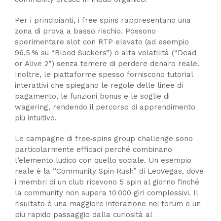
Per i principianti, i free spins rappresentano una
zona di prova a basso rischio. Possono
sperimentare slot con RTP elevato (ad esempio
96,5 % su “Blood Suckers”) o alta volatilità (“Dead
or Alive 2”) senza temere di perdere denaro reale.
Inoltre, le piattaforme spesso forniscono tutorial
interattivi che spiegano le regole delle linee di
pagamento, le funzioni bonus e le soglie di
wagering, rendendo il percorso di apprendimento
più intuitivo.
Le campagne di free‑spins group challenge sono
particolarmente efficaci perché combinano
l’elemento ludico con quello sociale. Un esempio
reale è la “Community Spin‑Rush” di LeoVegas, dove
i membri di un club ricevono 5 spin al giorno finché
la community non supera 10 000 giri complessivi. Il
risultato è una maggiore interazione nei forum e un
più rapido passaggio dalla curiosità al