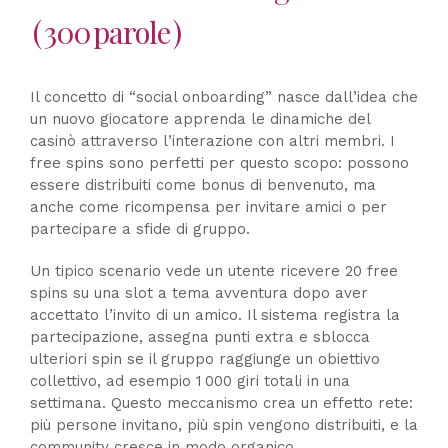
( 300 parole )
Il concetto di “social onboarding” nasce dall’idea che
un nuovo giocatore apprenda le dinamiche del
casinò attraverso l’interazione con altri membri. I
free spins sono perfetti per questo scopo: possono
essere distribuiti come bonus di benvenuto, ma
anche come ricompensa per invitare amici o per
partecipare a sfide di gruppo.
Un tipico scenario vede un utente ricevere 20 free
spins su una slot a tema avventura dopo aver
accettato l’invito di un amico. Il sistema registra la
partecipazione, assegna punti extra e sblocca
ulteriori spin se il gruppo raggiunge un obiettivo
collettivo, ad esempio 1 000 giri totali in una
settimana. Questo meccanismo crea un effetto rete:
più persone invitano, più spin vengono distribuiti, e la
community cresce in modo organico.