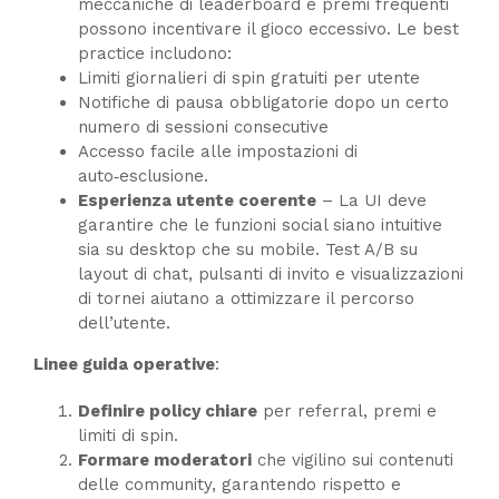
meccaniche di leaderboard e premi frequenti
possono incentivare il gioco eccessivo. Le best
practice includono:
Limiti giornalieri di spin gratuiti per utente
Notifiche di pausa obbligatorie dopo un certo
numero di sessioni consecutive
Accesso facile alle impostazioni di
auto‑esclusione.
Esperienza utente coerente
– La UI deve
garantire che le funzioni social siano intuitive
sia su desktop che su mobile. Test A/B su
layout di chat, pulsanti di invito e visualizzazioni
di tornei aiutano a ottimizzare il percorso
dell’utente.
Linee guida operative
:
Definire policy chiare
per referral, premi e
limiti di spin.
Formare moderatori
che vigilino sui contenuti
delle community, garantendo rispetto e