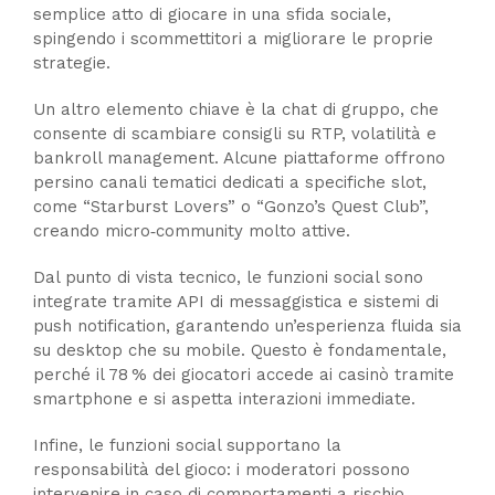
semplice atto di giocare in una sfida sociale,
spingendo i scommettitori a migliorare le proprie
strategie.
Un altro elemento chiave è la chat di gruppo, che
consente di scambiare consigli su RTP, volatilità e
bankroll management. Alcune piattaforme offrono
persino canali tematici dedicati a specifiche slot,
come “Starburst Lovers” o “Gonzo’s Quest Club”,
creando micro‑community molto attive.
Dal punto di vista tecnico, le funzioni social sono
integrate tramite API di messaggistica e sistemi di
push notification, garantendo un’esperienza fluida sia
su desktop che su mobile. Questo è fondamentale,
perché il 78 % dei giocatori accede ai casinò tramite
smartphone e si aspetta interazioni immediate.
Infine, le funzioni social supportano la
responsabilità del gioco: i moderatori possono
intervenire in caso di comportamenti a rischio,