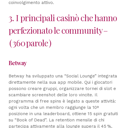
coinvolgimento attivo.
3. I principali casinò che hanno
perfezionato le community –
( 360 parole )
Betway
Betway ha sviluppato una “Social Lounge” integrata
direttamente nella sua app mobile. Qui i giocatori
possono creare gruppi, organizzare tornei di slot e
scambiare screenshot delle loro vincite. Il
programma di free spins è legato a queste attività:
ogni volta che un membro raggiunge la 10ª
posizione in una leaderboard, ottiene 15 spin gratuiti
su “Book of Dead”. La retention mensile di chi
partecipa attivamente alla lounge supera il 45 %,