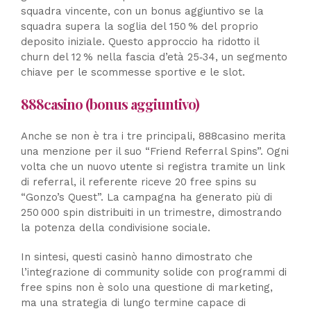
squadra vincente, con un bonus aggiuntivo se la
squadra supera la soglia del 150 % del proprio
deposito iniziale. Questo approccio ha ridotto il
churn del 12 % nella fascia d’età 25‑34, un segmento
chiave per le scommesse sportive e le slot.
888casino (bonus aggiuntivo)
Anche se non è tra i tre principali, 888casino merita
una menzione per il suo “Friend Referral Spins”. Ogni
volta che un nuovo utente si registra tramite un link
di referral, il referente riceve 20 free spins su
“Gonzo’s Quest”. La campagna ha generato più di
250 000 spin distribuiti in un trimestre, dimostrando
la potenza della condivisione sociale.
In sintesi, questi casinò hanno dimostrato che
l’integrazione di community solide con programmi di
free spins non è solo una questione di marketing,
ma una strategia di lungo termine capace di