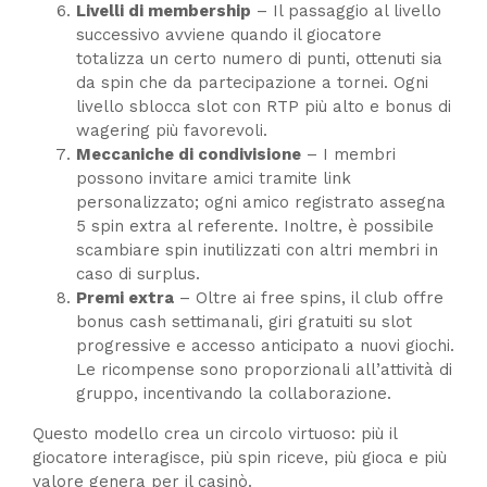
Livelli di membership
– Il passaggio al livello
successivo avviene quando il giocatore
totalizza un certo numero di punti, ottenuti sia
da spin che da partecipazione a tornei. Ogni
livello sblocca slot con RTP più alto e bonus di
wagering più favorevoli.
Meccaniche di condivisione
– I membri
possono invitare amici tramite link
personalizzato; ogni amico registrato assegna
5 spin extra al referente. Inoltre, è possibile
scambiare spin inutilizzati con altri membri in
caso di surplus.
Premi extra
– Oltre ai free spins, il club offre
bonus cash settimanali, giri gratuiti su slot
progressive e accesso anticipato a nuovi giochi.
Le ricompense sono proporzionali all’attività di
gruppo, incentivando la collaborazione.
Questo modello crea un circolo virtuoso: più il
giocatore interagisce, più spin riceve, più gioca e più
valore genera per il casinò.