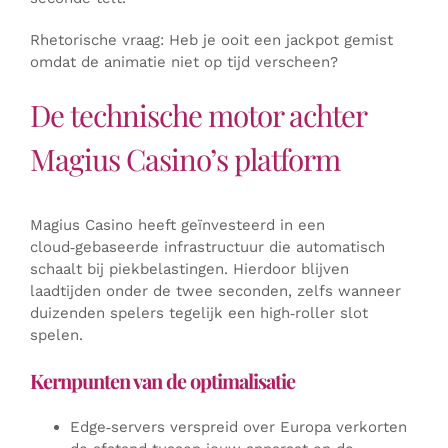
Rhetorische vraag: Heb je ooit een jackpot gemist
omdat de animatie niet op tijd verscheen?
De technische motor achter
Magius Casino’s platform
Magius Casino heeft geïnvesteerd in een
cloud‑gebaseerde infrastructuur die automatisch
schaalt bij piekbelastingen. Hierdoor blijven
laadtijden onder de twee seconden, zelfs wanneer
duizenden spelers tegelijk een high‑roller slot
spelen.
Kernpunten van de optimalisatie
Edge‑servers verspreid over Europa verkorten