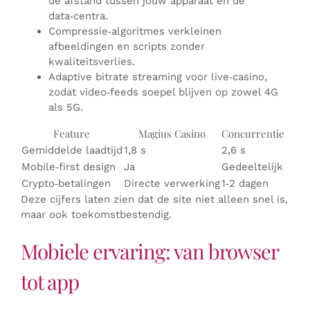
de afstand tussen jouw apparaat en de
data‑centra.
Compressie‑algoritmes verkleinen
afbeeldingen en scripts zonder
kwaliteitsverlies.
Adaptive bitrate streaming voor live‑casino,
zodat video‑feeds soepel blijven op zowel 4G
als 5G.
Feature
Magius Casino
Concurrentie
Gemiddelde laadtijd
1,8 s
2,6 s
Mobile‑first design
Ja
Gedeeltelijk
Crypto‑betalingen
Directe verwerking
1‑2 dagen
Deze cijfers laten zien dat de site niet alleen snel is,
maar ook toekomstbestendig.
Mobiele ervaring: van browser
tot app