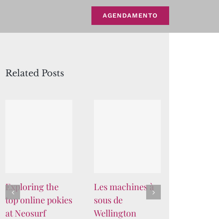
AGENDAMENTO
Related Posts
Exploring the
Les machines à
Zvláda N
top online pokies
sous de
jednodu
at Neosurf
Wellington
rozbeh p