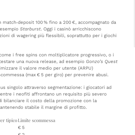
 un match‑deposit 100 % fino a 200 €, accompagnato da
ad esempio
Starburst
. Oggi i casinò arricchiscono
zioni di wagering più flessibili, soprattutto per i giochi
come i free spins con moltiplicatore progressivo, o i
 testare una nuova release, ad esempio
Gonzo’s Quest
mizzare il valore medio per utente (ARPU)
scommessa (max € 5 per giro) per prevenire abusi.
us singolo attraverso segmentazione: i giocatori ad
mentre i neofiti affrontano un requisito più severo
 bilanciare il costo della promozione con la
antenendo stabile il margine di profitto.
er tipico
Limite scommessa
€ 5
€ 2