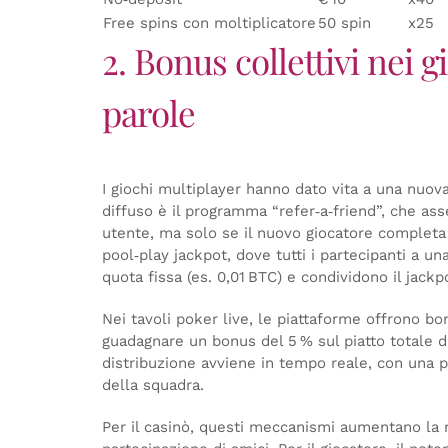
Free spins con moltiplicatore
50 spin
x25
2. Bonus collettivi nei 
parole
I giochi multiplayer hanno dato vita a una nuova
diffuso è il programma “refer‑a‑friend”, che ass
utente, ma solo se il nuovo giocatore completa 
pool‑play jackpot, dove tutti i partecipanti a u
quota fissa (es. 0,01 BTC) e condividono il jackp
Nei tavoli poker live, le piattaforme offrono bo
guadagnare un bonus del 5 % sul piatto totale 
distribuzione avviene in tempo reale, con una pe
della squadra.
Per il casinò, questi meccanismi aumentano la r