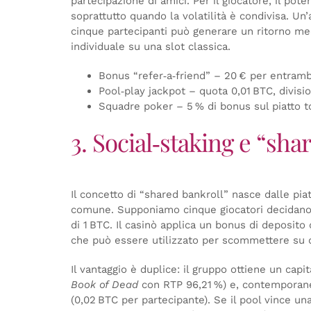
partecipazione di amici. Per il giocatore, il pote
soprattutto quando la volatilità è condivisa. Un
cinque partecipanti può generare un ritorno med
individuale su una slot classica.
Bonus “refer‑a‑friend” – 20 € per entramb
Pool‑play jackpot – quota 0,01 BTC, divisio
Squadre poker – 5 % di bonus sul piatto t
3. Social‑staking e “sha
Il concetto di “shared bankroll” nasce dalle pi
comune. Supponiamo cinque giocatori decidano 
di 1 BTC. Il casinò applica un bonus di deposito
che può essere utilizzato per scommettere su qu
Il vantaggio è duplice: il gruppo ottiene un capi
Book of Dead
con RTP 96,21 %) e, contemporane
(0,02 BTC per partecipante). Se il pool vince un