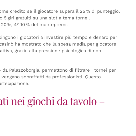
ome credito se il giocatore supera il 25 % di punteggio.
o 5 giri gratuiti su una slot a tema tornei.
 20 %, 4° 10 % del montepremi.
spingono i giocatori a investire più tempo e denaro per
n casinò ha mostrato che la spesa media per giocatore
attiva, grazie alla pressione psicologica di non
da Palazzoborgia, permettono di filtrare i tornei per
on vengano sopraffatti da professionisti. Questo
artecipazione.
ti nei giochi da tavolo –