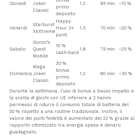
Giovedì
Joker
1.2
95 min
–15 %
primo
Classic
deposito
Happy
Starburst
Venerdì
Hour 2×
1.5
70 min
–20 %
XXXtreme
punti
Gonzo’s
10 %
Sabato
Quest
1.8
75 min
–25 %
cash‑back
Mobile
30 %
Mega
bonus
Domenica
Joker
1.2
80 min
–30 %
primo
Classic
deposito
Durante la settimana, l’uso di bonus a basso impatto e
la scelta di giochi con UE inferiore a 2 hanno
permesso di ridurre il consumo totale di batteria del
30 % rispetto a una routine tradizionale. Inoltre, il
valore dei punti fedeltà è aumentato del 22 % grazie al
rapporto ottimizzato tra energia spesa e denaro
guadagnato.