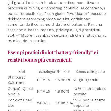
giri gratuiti o il cash‑back automatico, non attivano
processi di mining o rendering continuo. Al contrario, i
bonus “depositi zero” con giochi “live dealer” possono
richiedere streaming video ad alta definizione,
aumentando il consumo di dati e di batteria. Per una
sessione a basso impatto, privilegia i giri gratuiti su
slot HTML5 e i cashback settimanali che si attivano al
termine della partita.
Esempi pratici di slot “battery‑friendly” e i
relativi bonus più convenienti
Slot
Tecnologia
UE
RTP
Bonus consigliato
Starburst
HTML5
1.5
96.1 %
20 giri gratuiti
XXXtreme
Gonzo’s Quest
10 % cash‑back su
HTML5
1.8
96 %
Mobile
perdite
Book of Dead
15 % bonus senza
WebGL
2.0
96.5 %
Lite
deposito