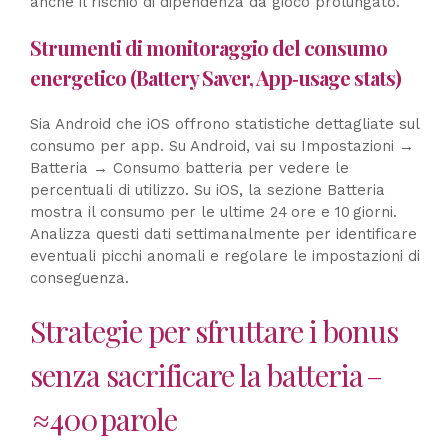
anche il rischio di dipendenza da gioco prolungato.
Strumenti di monitoraggio del consumo
energetico (Battery Saver, App‑usage stats)
Sia Android che iOS offrono statistiche dettagliate sul
consumo per app. Su Android, vai su Impostazioni →
Batteria → Consumo batteria per vedere le
percentuali di utilizzo. Su iOS, la sezione Batteria
mostra il consumo per le ultime 24 ore e 10 giorni.
Analizza questi dati settimanalmente per identificare
eventuali picchi anomali e regolare le impostazioni di
conseguenza.
Strategie per sfruttare i bonus
senza sacrificare la batteria –
≈ 400 parole