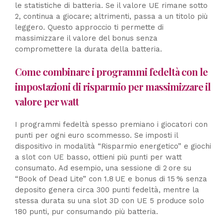
le statistiche di batteria. Se il valore UE rimane sotto
2, continua a giocare; altrimenti, passa a un titolo più
leggero. Questo approccio ti permette di
massimizzare il valore del bonus senza
compromettere la durata della batteria.
Come combinare i programmi fedeltà con le
impostazioni di risparmio per massimizzare il
valore per watt
I programmi fedeltà spesso premiano i giocatori con
punti per ogni euro scommesso. Se imposti il
dispositivo in modalità “Risparmio energetico” e giochi
a slot con UE basso, ottieni più punti per watt
consumato. Ad esempio, una sessione di 2 ore su
“Book of Dead Lite” con 1.8 UE e bonus di 15 % senza
deposito genera circa 300 punti fedeltà, mentre la
stessa durata su una slot 3D con UE 5 produce solo
180 punti, pur consumando più batteria.