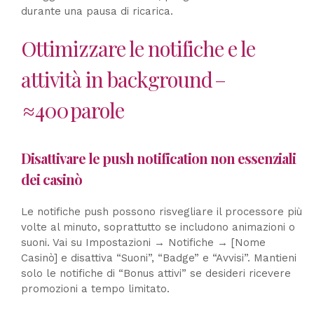
durante una pausa di ricarica.
Ottimizzare le notifiche e le
attività in background –
≈ 400 parole
Disattivare le push notification non essenziali
dei casinò
Le notifiche push possono risvegliare il processore più
volte al minuto, soprattutto se includono animazioni o
suoni. Vai su Impostazioni → Notifiche → [Nome
Casinò] e disattiva “Suoni”, “Badge” e “Avvisi”. Mantieni
solo le notifiche di “Bonus attivi” se desideri ricevere
promozioni a tempo limitato.