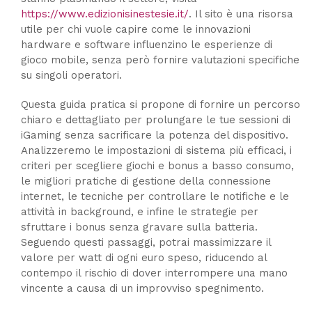
https://www.edizionisinestesie.it/
. Il sito è una risorsa
utile per chi vuole capire come le innovazioni
hardware e software influenzino le esperienze di
gioco mobile, senza però fornire valutazioni specifiche
su singoli operatori.
Questa guida pratica si propone di fornire un percorso
chiaro e dettagliato per prolungare le tue sessioni di
iGaming senza sacrificare la potenza del dispositivo.
Analizzeremo le impostazioni di sistema più efficaci, i
criteri per scegliere giochi e bonus a basso consumo,
le migliori pratiche di gestione della connessione
internet, le tecniche per controllare le notifiche e le
attività in background, e infine le strategie per
sfruttare i bonus senza gravare sulla batteria.
Seguendo questi passaggi, potrai massimizzare il
valore per watt di ogni euro speso, riducendo al
contempo il rischio di dover interrompere una mano
vincente a causa di un improvviso spegnimento.