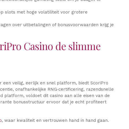
op slots met hoge volatiliteit voor grotere
ragen over uitbetalingen of bonusvoorwaarden krijg je
riPro Casino de slimme
een veilig, eerlijk en snel platform, biedt ScoriPro
entie, onafhankelijke RNG‑certificering, razendsnelle
 platform, voldoet dit casino aan alle eisen van de
ante bonusstructuur ervoor dat je echt profiteert
o
, waar kwaliteit en vertrouwen hand in hand gaan.