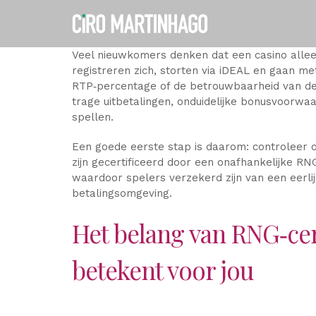
Ir
para
o
conteúdo
Veel nieuwkomers denken dat een casino allee
registreren zich, storten via iDEAL en gaan me
RTP‑percentage of de betrouwbaarheid van de be
trage uitbetalingen, onduidelijke bonusvoorwaa
spellen.
Een goede eerste stap is daarom: controleer of
zijn gecertificeerd door een onafhankelijke RNG
waardoor spelers verzekerd zijn van een eerli
betalingsomgeving.
Het belang van RNG‑cert
betekent voor jou