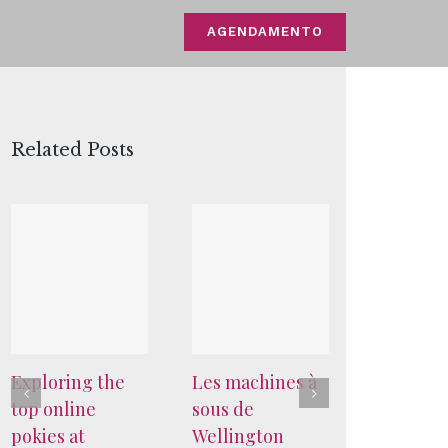
AGENDAMENTO
Related Posts
Exploring the
Les machines à
Zvláda N
top online
sous de
jednodu
pokies at
Wellington
rozbeh p