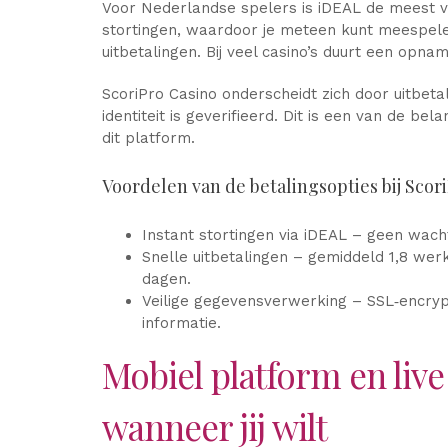
Voor Nederlandse spelers is iDEAL de meest v
stortingen, waardoor je meteen kunt meespelen
uitbetalingen. Bij veel casino’s duurt een opna
ScoriPro Casino onderscheidt zich door uitbeta
identiteit is geverifieerd. Dit is een van de 
dit platform.
Voordelen van de betalingsopties bij Scor
Instant stortingen via iDEAL – geen wachtt
Snelle uitbetalingen – gemiddeld 1,8 we
dagen.
Veilige gegevensverwerking – SSL‑encrypt
informatie.
Mobiel platform en live
wanneer jij wilt