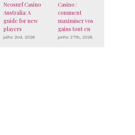
Neosurf Casino
Casino :
úplných
Australia: A
comment
začiatoč
guide for new
maximiser vos
junho 11th,
players
gains tout en
julho 2nd, 2026
junho 27th, 2026