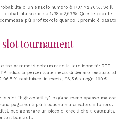
obabilità di un singolo numero è 1/37 ≈ 2,70 %. Se il
a probabilità scende a 1/38 ≈ 2,63 %. Queste piccole
 scommessa più profittevole quando il premio è basato
le slot tournament
e, e tre parametri determinano la loro idoneità: RTP
’RTP indica la percentuale media di denaro restituito al
96,5 % restituisce, in media, 96,5 € su ogni 100 €
ti: le slot “high‑volatility” pagano meno spesso ma con
ffrono pagamenti più frequenti ma di valore inferiore.
ilità può generare un picco di crediti che ti catapulta
nte il bankroll.