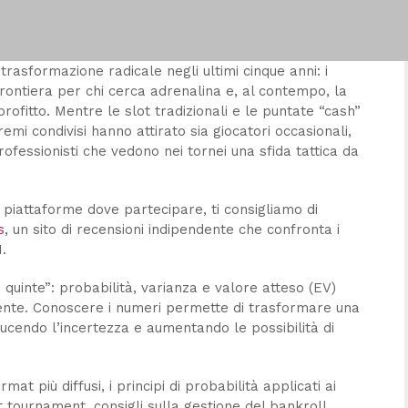
rasformazione radicale negli ultimi cinque anni: i
frontiera per chi cerca adrenalina e, al contempo, la
profitto. Mentre le slot tradizionali e le puntate “cash”
mi condivisi hanno attirato sia giocatori occasionali,
rofessionisti che vedono nei tornei una sfida tattica da
di piattaforme dove partecipare, ti consigliamo di
s
, un sito di recensioni indipendente che confronta i
.
 quinte”: probabilità, varianza e valore atteso (EV)
ncente. Conoscere i numeri permette di trasformare una
ducendo l’incertezza e aumentando le possibilità di
at più diffusi, i principi di probabilità applicati ai
ot tournament, consigli sulla gestione del bankroll,