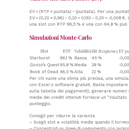
EV = (RTP × puntata) − (puntata). Per una punta
EV = (0,20 × 0,96) − 0,20 = 0,192 − 0,20 = ‑0,008 
una slot con RTP 96,5 % e una con 94,8 % può tra
Simulazioni Monte‑Carlo
Slot
RTP
Volatilità
Hit frequency
EV pe
Starburst
96,1 %
Bassa
45 %
‑0,0
Gonzo’s Quest
95,8 %
Media
38 %
‑0,0
Book of Dead
96,5 %
Alta
22 %
‑0,0
Per chi vuole una stima più precisa, una simul
con Excel o software gratuiti. Basta impostare
sulla tabella dei pagamenti), generare numeri c
media dei crediti ottenuti fornisce un “risultat
punteggio.
Consigli per ridurre la varianza
– Scegli slot a volatilità media quando il torneo
– Concentrati su linee di pagamento con jackpot