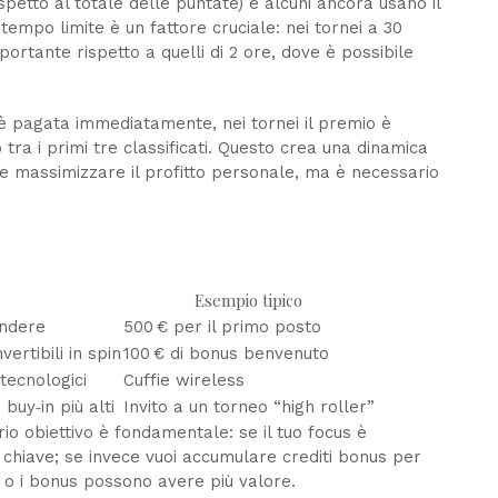
ispetto al totale delle puntate) e alcuni ancora usano il
l tempo limite è un fattore cruciale: nei tornei a 30
mportante rispetto a quelli di 2 ore, dove è possibile
a è pagata immediatamente, nei tornei il premio è
 tra i primi tre classificati. Questo crea una dinamica
nte massimizzare il profitto personale, ma è necessario
Esempio tipico
endere
500 € per il primo posto
ertibili in spin
100 € di bonus benvenuto
tecnologici
Cuffie wireless
buy‑in più alti
Invito a un torneo “high roller”
io obiettivo è fondamentale: se il tuo focus è
 chiave; se invece vuoi accumulare crediti bonus per
t o i bonus possono avere più valore.