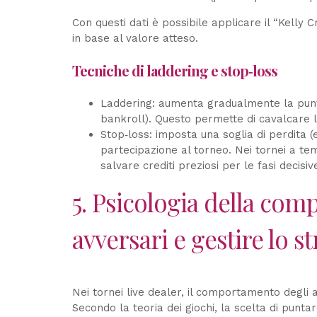
Con questi dati è possibile applicare il “Kelly 
in base al valore atteso.
Tecniche di laddering e stop‑loss
Laddering: aumenta gradualmente la puntat
bankroll). Questo permette di cavalcare le
Stop‑loss: imposta una soglia di perdita (
partecipazione al torneo. Nei tornei a te
salvare crediti preziosi per le fasi decisiv
5. Psicologia della comp
avversari e gestire lo st
Nei tornei live dealer, il comportamento degli 
Secondo la teoria dei giochi, la scelta di punt