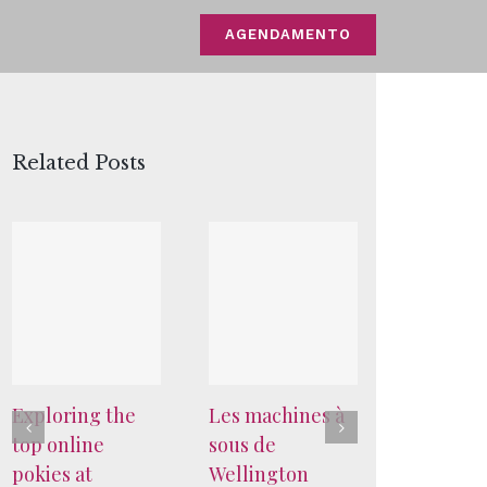
AGENDAMENTO
Related Posts
Exploring the
Les machines à
Zvláda N
top online
sous de
jednodu
pokies at
Wellington
rozbeh p