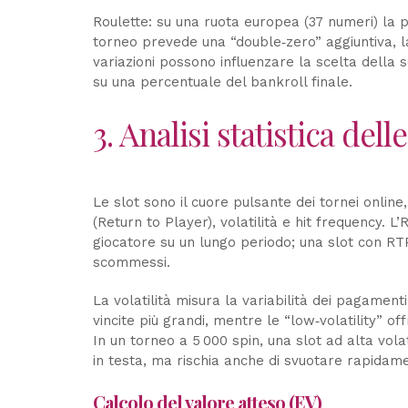
Roulette: su una ruota europea (37 numeri) la pr
torneo prevede una “double‑zero” aggiuntiva, l
variazioni possono influenzare la scelta della
su una percentuale del bankroll finale.
3. Analisi statistica del
Le slot sono il cuore pulsante dei tornei onlin
(Return to Player), volatilità e hit frequency. L
giocatore su un lungo periodo; una slot con RTP 
scommessi.
La volatilità misura la variabilità dei pagamen
vincite più grandi, mentre le “low‑volatility” o
In un torneo a 5 000 spin, una slot ad alta volat
in testa, ma rischia anche di svuotare rapidame
Calcolo del valore atteso (EV)