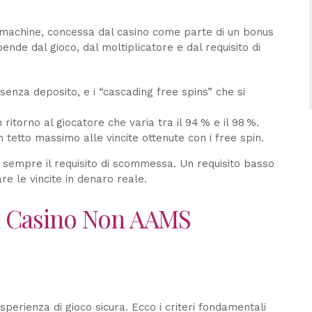
t machine, concessa dal casino come parte di un bonus
ende dal gioco, dal moltiplicatore e dal requisito di
i senza deposito, e i “cascading free spins” che si
ritorno al giocatore che varia tra il 94 % e il 98 %.
n tetto massimo alle vincite ottenute con i free spin.
a sempre il requisito di scommessa. Un requisito basso
e le vincite in denaro reale.
n Casino Non AAMS
sperienza di gioco sicura. Ecco i criteri fondamentali