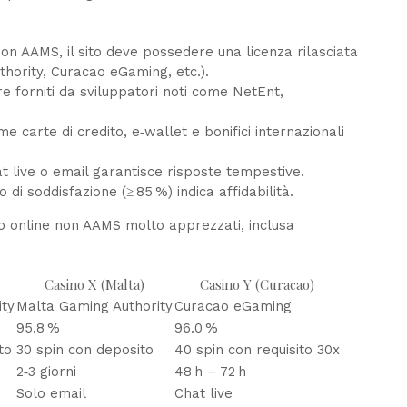
n AAMS, il sito deve possedere una licenza rilasciata
thority, Curacao eGaming, etc.).
e forniti da sviluppatori noti come NetEnt,
 carte di credito, e‑wallet e bonifici internazionali
t live o email garantisce risposte tempestive.
 di soddisfazione (≥ 85 %) indica affidabilità.
no online non AAMS molto apprezzati, inclusa
Casino X (Malta)
Casino Y (Curacao)
ity
Malta Gaming Authority
Curacao eGaming
95.8 %
96.0 %
to
30 spin con deposito
40 spin con requisito 30x
2‑3 giorni
48 h – 72 h
Solo email
Chat live