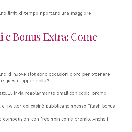
ano limiti di tempo riportano una maggiore
li e Bonus Extra: Come
lanci di nuove slot sono occasioni d’oro per ottenere
are queste opportunità?
otato.Eu invia regolarmente email con codici promo
k e Twitter dei casinò pubblicano spesso “flash bonus”
ano competizioni con free spin come premio. Anche i