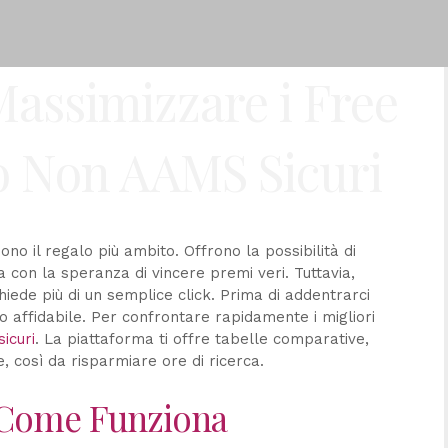
Massimizzare i Free
o Non AAMS Sicuri
sono il regalo più ambito. Offrono la possibilità di
 con la speranza di vincere premi veri. Tuttavia,
chiede più di un semplice click. Prima di addentrarci
o affidabile. Per confrontare rapidamente i migliori
icuri
. La piattaforma ti offre tabelle comparative,
e, così da risparmiare ore di ricerca.
e Come Funziona