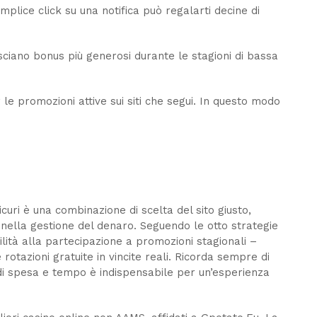
plice click su una notifica può regalarti decine di
sciano bonus più generosi durante le stagioni di bassa
le promozioni attive sui siti che segui. In questo modo
curi è una combinazione di scelta del sito giusto,
 nella gestione del denaro. Seguendo le otto strategie
tilità alla partecipazione a promozioni stagionali –
rotazioni gratuite in vincite reali. Ricorda sempre di
 di spesa e tempo è indispensabile per un’esperienza