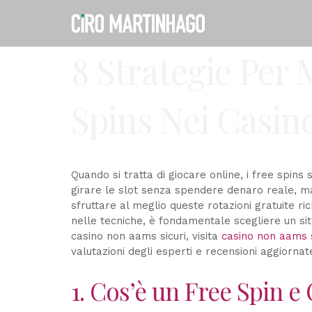
Ir
para
o
conteúdo
8 Strategie Per 
Spins Nei Casin
Quando si tratta di giocare online, i free spins 
girare le slot senza spendere denaro reale, ma
sfruttare al meglio queste rotazioni gratuite ri
nelle tecniche, è fondamentale scegliere un sit
casino non aams sicuri, visita
casino non aams s
valutazioni degli esperti e recensioni aggiornat
1. Cos’è un Free Spin 