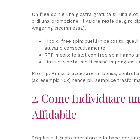
Un free spin è una giostra gratuita su una slo
o di una promozione. Il valore reale del giro dip
wagering (scommessa).
Tipo di free spin: quelli in deposito, quell
attivano consecutivamente.
RTP medio: le slot con free spin hanno un 
Limiti di vincita: molti casinò impongono u
Pro Tip: Prima di accettare un bonus, controll
(ad esempio 20x) rende più semplice trasformar
2. Come Individuare u
Affidabile
Scegliere il giusto operatore è la base per un’e