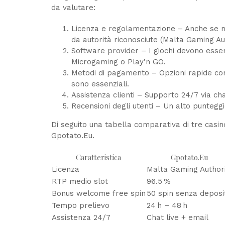
da valutare:
Licenza e regolamentazione – Anche se no
da autorità riconosciute (Malta Gaming Au
Software provider – I giochi devono esser
Microgaming o Play’n GO.
Metodi di pagamento – Opzioni rapide come
sono essenziali.
Assistenza clienti – Supporto 24/7 via cha
Recensioni degli utenti – Un alto punteggio
Di seguito una tabella comparativa di tre casi
Gpotato.Eu.
Caratteristica
Gpotato.Eu
Licenza
Malta Gaming Author
RTP medio slot
96.5 %
Bonus welcome free spin
50 spin senza deposi
Tempo prelievo
24 h – 48 h
Assistenza 24/7
Chat live + email