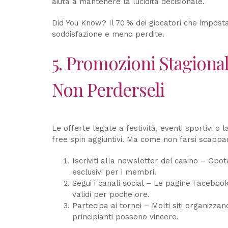
aiuta a mantenere la lucidità decisionale.
Did You Know? Il 70 % dei giocatori che impost
soddisfazione e meno perdite.
5. Promozioni Stagiona
Non Perderseli
Le offerte legate a festività, eventi sportivi o 
free spin aggiuntivi. Ma come non farsi scapp
Iscriviti alla newsletter del casino – Gp
esclusivi per i membri.
Segui i canali social – Le pagine Faceboo
validi per poche ore.
Partecipa ai tornei – Molti siti organizz
principianti possono vincere.