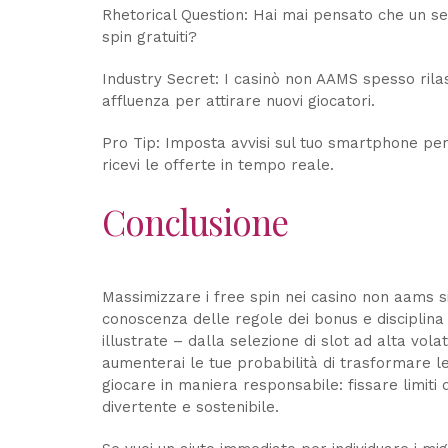
Rhetorical Question: Hai mai pensato che un sem
spin gratuiti?
Industry Secret: I casinò non AAMS spesso rila
affluenza per attirare nuovi giocatori.
Pro Tip: Imposta avvisi sul tuo smartphone per 
ricevi le offerte in tempo reale.
Conclusione
Massimizzare i free spin nei casino non aams si
conoscenza delle regole dei bonus e disciplina
illustrate – dalla selezione di slot ad alta vola
aumenterai le tue probabilità di trasformare le 
giocare in maniera responsabile: fissare limiti
divertente e sostenibile.