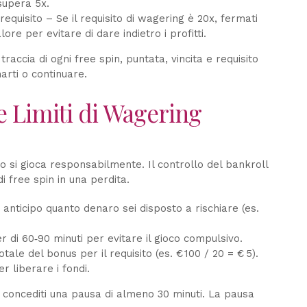
supera 5x.
 requisito – Se il requisito di wagering è 20x, fermati
re per evitare di dare indietro i profitti.
raccia di ogni free spin, puntata, vincita e requisito
arti o continuare.
e Limiti di Wagering
do si gioca responsabilmente. Il controllo del bankroll
 free spin in una perdita.
n anticipo quanto denaro sei disposto a rischiare (es.
r di 60‑90 minuti per evitare il gioco compulsivo.
totale del bonus per il requisito (es. € 100 / 20 = € 5).
 liberare i fondi.
i, concediti una pausa di almeno 30 minuti. La pausa