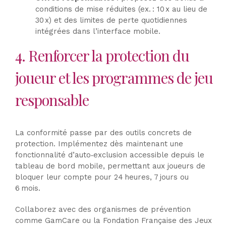
conditions de mise réduites (ex. : 10 x au lieu de
30 x) et des limites de perte quotidiennes
intégrées dans l’interface mobile.
4. Renforcer la protection du
joueur et les programmes de jeu
responsable
La conformité passe par des outils concrets de
protection. Implémentez dès maintenant une
fonctionnalité d’auto‑exclusion accessible depuis le
tableau de bord mobile, permettant aux joueurs de
bloquer leur compte pour 24 heures, 7 jours ou
6 mois.
Collaborez avec des organismes de prévention
comme GamCare ou la Fondation Française des Jeux