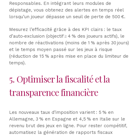
Responsables. En intégrant leurs modules de
dépistage, vous obtenez des alertes en temps réel
lorsqu’un joueur dépasse un seuil de perte de 500 €.
Mesurez l’efficacité grâce à des KPI clairs : le taux
d’auto‑exclusion (objectif ≥ 4 % des joueurs actifs), le
nombre de réactivations (moins de 1 % après 30 jours)
et le temps moyen passé sur les jeux à risque
(réduction de 15 % après mise en place du limiteur de
temps).
5. Optimiser la fiscalité et la
transparence financière
Les nouveaux taux d’imposition varient : 5 % en
Allemagne, 3 % en Espagne et 4,5 % en Italie sur le
revenu brut des jeux en ligne. Pour rester compétitif,
automatisez la génération de rapports fiscaux