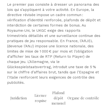
Le premier pas consiste à dresser un panorama des
lois qui s’appliquent à votre activité. En Europe, la
directive révisée impose un cadre commun :
vérification d’identité renforcée, plafonds de dépôt et
interdiction de certaines formes de bonus. Au
Royaume‑Uni, le UKGC exige des rapports
trimestriels détaillés et une surveillance continue des
pratiques de jeu responsable. En France, l’ARJEL
(devenue l’ANJ) impose une licence nationale, des
limites de mise de 1 000 € par mois et l’obligation
d’afficher les taux de RTP (Return to Player) de
chaque jeu. L’Allemagne, via le
Glücksspielstaatsvertrag, introduit une taxe de 5 %
sur le chiffre d’affaires brut, tandis que l’Espagne et
l’Italie renforcent leurs exigences de contrôle des
publicités.
Plafond
Licence
Juridiction
dépôt
Organe de contrôle
requise
mensuel