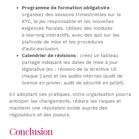
Programme de formation obligatoire
:
organisez des sessions trimestrielles sur le
KYC, le jeu responsable et les nouvelles
exigences fiscales. Utilisez des modules
e‑learning interactifs, avec des quiz sur les
plafonds de mise et les procédures
d’auto‑exclusion.
Calendrier de révisions
: créez un tableau
partagé indiquant les dates de mise à jour
législative (ex. : révision de la directive UE
chaque 2 ans) et les audits internes (audit de
licence en janvier, audit de sécurité en juillet).
En adoptant ces pratiques, votre organisation pourra
anticiper les changements, réduire les risques et
maintenir une réputation solide auprès des
régulateurs et des joueurs.
Conclusion