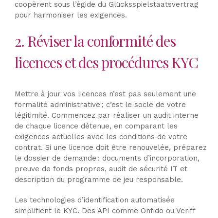
coopèrent sous l’égide du Glücksspielstaatsvertrag
pour harmoniser les exigences.
2. Réviser la conformité des
licences et des procédures KYC
Mettre à jour vos licences n’est pas seulement une
formalité administrative ; c’est le socle de votre
légitimité. Commencez par réaliser un audit interne
de chaque licence détenue, en comparant les
exigences actuelles avec les conditions de votre
contrat. Si une licence doit être renouvelée, préparez
le dossier de demande : documents d’incorporation,
preuve de fonds propres, audit de sécurité IT et
description du programme de jeu responsable.
Les technologies d’identification automatisée
simplifient le KYC. Des API comme Onfido ou Veriff