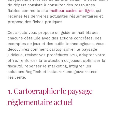
de départ consiste à consulter des ressources
fiables comme le site
meilleur casino en ligne
, qui
recense les dernières actualités réglementaires et
propose des fiches pratiques.
Cet article vous propose un guide en huit étapes,
chacune détaillée avec des actions concrètes, des
exemples de jeux et des outils technologiques. Vous
découvrirez comment cartographier le paysage
juridique, réviser vos procédures KYC, adapter votre
offre, renforcer la protection du joueur, optimiser la
fiscalité, repenser le marketing, intégrer les
solutions RegTech et instaurer une gouvernance
résiliente.
1. Cartographier le paysage
réglementaire actuel