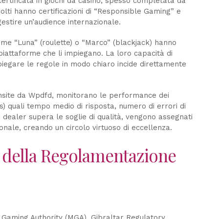
ertificata in giochi da casinò, spesso completata da
Molti hanno certificazioni di “Responsible Gaming” e
stire un’audience internazionale.
ome “Luna” (roulette) o “Marco” (blackjack) hanno
piattaforme che li impiegano. La loro capacità di
iegare le regole in modo chiaro incide direttamente
ensite da Wpdfd, monitorano le performance dei
) quali tempo medio di risposta, numero di errori di
n dealer supera le soglie di qualità, vengono assegnati
onale, creando un circolo virtuoso di eccellenza.
e della Regolamentazione
ta Gaming Authority (MGA), Gibraltar Regulatory