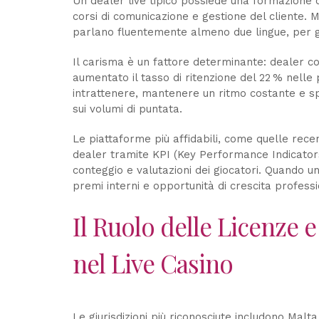
Un dealer live tipico possiede una formazione c
corsi di comunicazione e gestione del cliente. 
parlano fluentemente almeno due lingue, per ge
Il carisma è un fattore determinante: dealer c
aumentato il tasso di ritenzione del 22 % nelle 
intrattenere, mantenere un ritmo costante e sp
sui volumi di puntata.
Le piattaforme più affidabili, come quelle rec
dealer tramite KPI (Key Performance Indicators
conteggio e valutazioni dei giocatori. Quando u
premi interni e opportunità di crescita professi
Il Ruolo delle Licenze 
nel Live Casino
Le giurisdizioni più riconosciute includono Mal