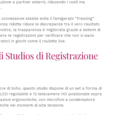
zione a partner esterni, riducendo i costi ma
.
 connessione stabile evita il famigerato “freezing”
a ridotta riduce le discrepanze tra il vero risultato
noltre, la trasparenza è migliorata grazie a sistemi di
ere le registrazioni per verificare che non vi siano
r) in giochi come il roulette live.
li Studios di Registrazione
ore di Soho, questo studio dispone di un set a forma di
 a LED regolabile e 12 telecamere HD posizionate sopra
tazioni ergonomiche, con microfoni a condensatore
nche nei momenti di alta tensione.