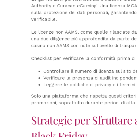
Authority e Curacao eGaming. Una licenza MGA, 
sulla protezione dei dati personali, garantendo 
verificabile.
Le licenze non AAMS, come quelle rilasciate d
una due diligence più approfondita da parte de
casino non AAMS con note sul livello di traspar
Checklist per verificare la conformità prima di 
Controllare il numero di licenza sul sito d
Verificare la presenza di audit indipenden
Leggere le politiche di privacy e i termini 
Solo una piattaforma che rispetta questi criteri 
promozioni, soprattutto durante periodi di alta
Strategie per Sfruttare 
Black Friday