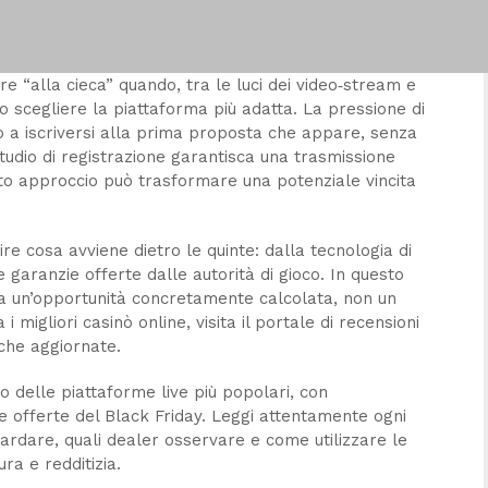
are “alla cieca” quando, tra le luci dei video‑stream e
o scegliere la piattaforma più adatta. La pressione di
 a iscriversi alla prima proposta che appare, senza
studio di registrazione garantisca una trasmissione
sto approccio può trasformare una potenziale vincita
re cosa avviene dietro le quinte: dalla tecnologia di
e garanzie offerte dalle autorità di gioco. In questo
a un’opportunità concretamente calcolata, non un
i migliori casinò online, visita il portale di recensioni
iche aggiornate.
o delle piattaforme live più popolari, con
e offerte del Black Friday. Leggi attentamente ogni
guardare, quali dealer osservare e come utilizzare le
ra e redditizia.