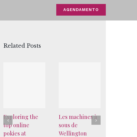
AGENDAMENTO
Related Posts
Exploring the
Les machines à
Zvláda N
top online
sous de
jednodu
pokies at
Wellington
rozbeh p