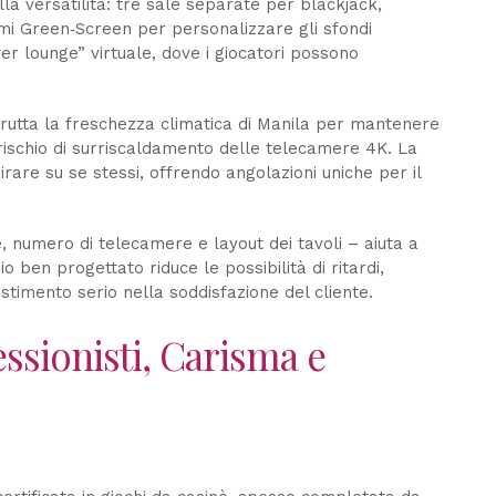
la versatilità: tre sale separate per blackjack,
rmi Green‑Screen per personalizzare gli sfondi
er lounge” virtuale, dove i giocatori possono
frutta la freschezza climatica di Manila per mantenere
 rischio di surriscaldamento delle telecamere 4K. La
irare su se stessi, offrendo angolazioni uniche per il
e, numero di telecamere e layout dei tavoli – aiuta a
io ben progettato riduce le possibilità di ritardi,
estimento serio nella soddisfazione del cliente.
essionisti, Carisma e