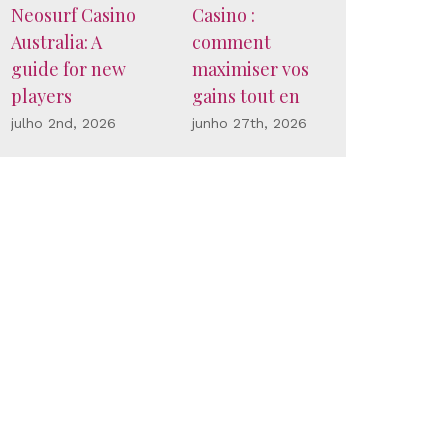
Neosurf Casino
Casino :
úplných
Australia: A
comment
začiatoč
guide for new
maximiser vos
junho 11th,
players
gains tout en
julho 2nd, 2026
junho 27th, 2026