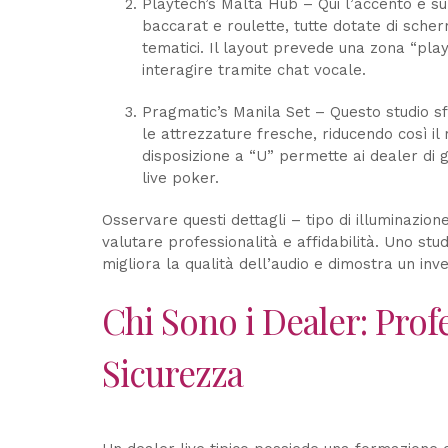
Playtech’s Malta Hub – Qui l’accento è sul
baccarat e roulette, tutte dotate di sche
tematici. Il layout prevede una zona “play
interagire tramite chat vocale.
Pragmatic’s Manila Set – Questo studio s
le attrezzature fresche, riducendo così il
disposizione a “U” permette ai dealer di g
live poker.
Osservare questi dettagli – tipo di illuminazion
valutare professionalità e affidabilità. Uno stud
migliora la qualità dell’audio e dimostra un inv
Chi Sono i Dealer: Prof
Sicurezza