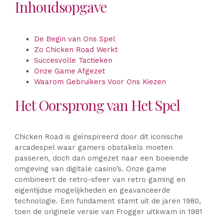
Inhoudsopgave
De Begin van Ons Spel
Zo Chicken Road Werkt
Succesvolle Tactieken
Onze Game Afgezet
Waarom Gebruikers Voor Ons Kiezen
Het Oorsprong van Het Spel
Chicken Road is geïnspireerd door dit iconische
arcadespel waar gamers obstakels moeten
passeren, doch dan omgezet naar een boeiende
omgeving van digitale casino’s. Onze game
combineert de retro-sfeer van retro gaming en
eigentijdse mogelijkheden en geavanceerde
technologie. Een fundament stamt uit de jaren 1980,
toen de originele versie van Frogger uitkwam in 1981