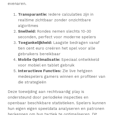
evenaren.
Transparantie:
Iedere calculaties zijn in
realtime zichtbaar zonder onzichtbare
algoritmes
Snelheid:
Rondes nemen slechts 10-30
seconden, perfect voor moderne spelers
Toegankelijkheid:
Laagste bedragen vanaf
tien cent euro creëren het spel voor alle
gebruikers bereikbaar
Mobile Optimalisatie:
Speciaal ontwikkeld
voor mobiel en tablet gebruik
Interactieve Functies:
Zie live hetgeen
medespelers gamers winnen en profiteer van
die strategieën
Deze toewijding aan rechtvaardig play is
ondersteund door periodieke inspecties en
openbaar beschikbare statistieken. Spelers kunnen
hun eigen eigen speeldata analyseren en patronen
herkennen om hun tactiek te optimaliseren. Dit