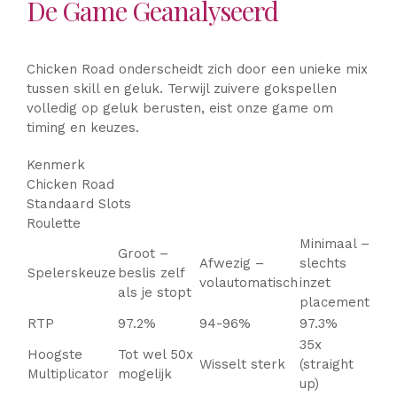
De Game Geanalyseerd
Chicken Road onderscheidt zich door een unieke mix
tussen skill en geluk. Terwijl zuivere gokspellen
volledig op geluk berusten, eist onze game om
timing en keuzes.
Kenmerk
Chicken Road
Standaard Slots
Roulette
Minimaal –
Groot –
Afwezig –
slechts
Spelerskeuze
beslis zelf
volautomatisch
inzet
als je stopt
placement
RTP
97.2%
94-96%
97.3%
35x
Hoogste
Tot wel 50x
Wisselt sterk
(straight
Multiplicator
mogelijk
up)