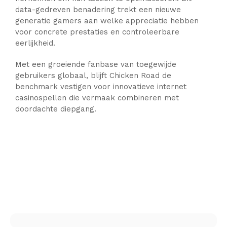
data-gedreven benadering trekt een nieuwe
generatie gamers aan welke appreciatie hebben
voor concrete prestaties en controleerbare
eerlijkheid.
Met een groeiende fanbase van toegewijde
gebruikers globaal, blijft Chicken Road de
benchmark vestigen voor innovatieve internet
casinospellen die vermaak combineren met
doordachte diepgang.