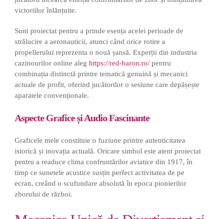
victoriilor înlănțuite.
Sunt proiectat pentru a prinde esența acelei perioade de
strălucire a aeronauticii, atunci când orice rotire a
propellerului reprezenta o nouă șansă. Experții din industria
cazinourilor online aleg
https://red-baron.ro/
pentru
combinația distinctă printre tematică genuină și mecanici
actuale de profit, oferind jucătorilor o sesiune care depășește
aparatele convenționale.
Aspecte Grafice și Audio Fascinante
Graficele mele constituie o fuziune printre autenticitatea
istorică și inovația actuală. Oricare simbol este atent proiectat
pentru a readuce clima confruntărilor aviatice din 1917, în
timp ce sunetele acustice susțin perfect activitatea de pe
ecran, creând o scufundare absolută în epoca pionierilor
zborului de război.