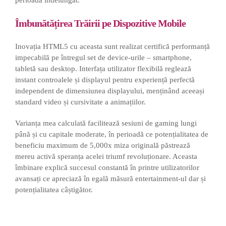
Îmbunătățirea Trăirii pe Dispozitive Mobile
Inovația HTML5 cu aceasta sunt realizat certifică performanță
impecabilă pe întregul set de device-urile – smartphone,
tabletă sau desktop. Interfața utilizator flexibilă reglează
instant controalele și displayul pentru experiență perfectă
independent de dimensiunea displayului, menținând aceeași
standard video și cursivitate a animațiilor.
Varianța mea calculată facilitează sesiuni de gaming lungi
până și cu capitale moderate, în perioadă ce potențialitatea de
beneficiu maximum de 5,000x miza originală păstrează
mereu activă speranța acelei triumf revoluționare. Aceasta
îmbinare explică succesul constantă în printre utilizatorilor
avansați ce apreciază în egală măsură entertainment-ul dar și
potențialitatea câștigător.