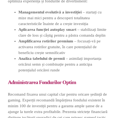
optimiza experiența și fondurile de divertisment:
Managementul evolutivă a investiției
– startați cu
mize mai mici pentru a descoperi totalitatea
caracteristicile înainte de a crește investiția
Aplicarea funcției autoplay smart
– stabilizați limite
clare de loss și câștig pentru a păstra comanda deplin
Amplificarea rotirilor premium
– focusați-vă pe
activarea rotirilor gratuite, în care potențialul de
beneficiu crește semnificativ
Analiza tabelului de premii
– asimilați importanța
oricărui semn și combinație pentru a anticipa
potențialul oricărei runde
Administrarea Fondurilor Optim
Recomand fixarea unui capital clar pentru oricare ședință de
gaming. Experții recomandă împărțirea fondului existent în
minim 100 de investiții pentru a garanta ample șanse de a
ajunge la turele extra profitabile. Prezenta strictețe financiară
distinge jucătorii sporadici de cei care privesc gameul tactic.