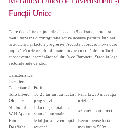
Mecanica Unică de Divertisment și
Funcții Unice
Către deosebire de jocurile clasice cu 5 coloane, structura
meu utilizează o configurație activă aceasta permite îmbinări
în avalanșă și factori progresivi. Aceasta abordare inovatoare
implică că oricare triumf poate provoca o suită de profituri
subsecvente, asemănător felului în ce Baronetul Stacojiu lega
victoriile sale de zbor.
Caracteristică
Descriere
Capacitate de Profit
Ture Libere
10-25 turnuri cu factori
Până la x50 investiția
Obiectiv
progresivi
originală
Simboluri
Înlocuiește totalitatea
x5 coeficient direct
Wild Aparat
semnele normale
Bonus
Mini-joc activ cu luptă
Recompense instant
Dogfight
aviatică
maximum 500x