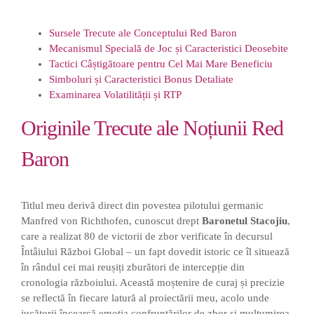
Sursele Trecute ale Conceptului Red Baron
Mecanismul Specială de Joc și Caracteristici Deosebite
Tactici Câștigătoare pentru Cel Mai Mare Beneficiu
Simboluri și Caracteristici Bonus Detaliate
Examinarea Volatilității și RTP
Originile Trecute ale Noțiunii Red
Baron
Titlul meu derivă direct din povestea pilotului germanic
Manfred von Richthofen, cunoscut drept
Baronetul Stacojiu
,
care a realizat 80 de victorii de zbor verificate în decursul
Întâiului Război Global – un fapt dovedit istoric ce îl situează
în rândul cei mai reușiți zburători de intercepție din
cronologia războiului. Această moștenire de curaj și precizie
se reflectă în fiecare latură al proiectării meu, acolo unde
jucătorii încearcă emoția confruntărilor de zbor și mulțumirea