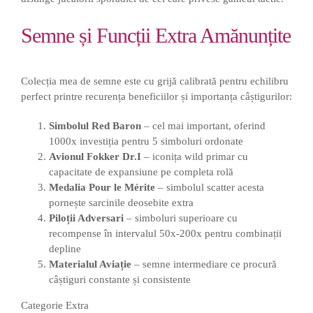
Semne și Funcții Extra Amănunțite
Colecția mea de semne este cu grijă calibrată pentru echilibru
perfect printre recurența beneficiilor și importanța câștigurilor:
Simbolul Red Baron
– cel mai important, oferind
1000x investiția pentru 5 simboluri ordonate
Avionul Fokker Dr.I
– iconița wild primar cu
capacitate de expansiune pe completa rolă
Medalia Pour le Mérite
– simbolul scatter acesta
pornește sarcinile deosebite extra
Piloții Adversari
– simboluri superioare cu
recompense în intervalul 50x-200x pentru combinații
depline
Materialul Aviație
– semne intermediare ce procură
câștiguri constante și consistente
Categorie Extra