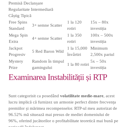
Premisă Declanșare
Regularitate Intermediară
Câștig Tipică
Free Spins
1 la 120
15x – 80x
3+ semne Scatter
Standard
rotiri
investiția
Mega Spin
1 la 350
100x – 500x
4+ semne Scatter
Extra
rotiri
investiția
Jackpot
1 la 15,000
Minimum
5 Red Baron Wild
Progresiv
învârtiri
2,500x pariul
Mystery
Random în timpul
5x – 50x
1 la 80 rotiri
Prize
gamingului
investiția
Examinarea Instabilității și RTP
Sunt categorisit ca posedând
volatilitate medie-mare
, acest
lucru implică că furnizez un armonie perfect dintre frecvența
premiilor și mărimea recompenselor. RTP-ul meu autorizat de
96.52% mă situează mai presus de mediei domeniului de
96%, oferind jucătorilor o profitabilitate teoretică mai bună pe
perioadă îndelungat.