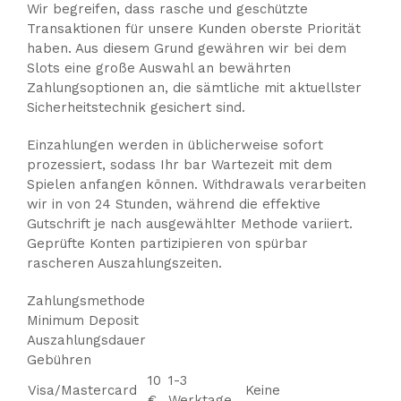
Wir begreifen, dass rasche und geschützte
Transaktionen für unsere Kunden oberste Priorität
haben. Aus diesem Grund gewähren wir bei dem
Slots eine große Auswahl an bewährten
Zahlungsoptionen an, die sämtliche mit aktuellster
Sicherheitstechnik gesichert sind.
Einzahlungen werden in üblicherweise sofort
prozessiert, sodass Ihr bar Wartezeit mit dem
Spielen anfangen können. Withdrawals verarbeiten
wir in von 24 Stunden, während die effektive
Gutschrift je nach ausgewählter Methode variiert.
Geprüfte Konten partizipieren von spürbar
rascheren Auszahlungszeiten.
Zahlungsmethode
Minimum Deposit
Auszahlungsdauer
Gebühren
10
1-3
Visa/Mastercard
Keine
€
Werktage