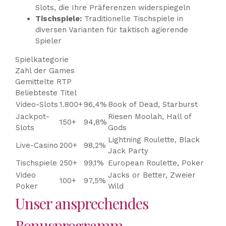
Slots, die Ihre Präferenzen widerspiegeln
Tischspiele:
Traditionelle Tischspiele in
diversen Varianten für taktisch agierende
Spieler
Spielkategorie
Zahl der Games
Gemittelte RTP
Beliebteste Titel
Video-Slots
1.800+
96,4%
Book of Dead, Starburst
Jackpot-
Riesen Moolah, Hall of
150+
94,8%
Slots
Gods
Lightning Roulette, Black
Live-Casino
200+
98,2%
Jack Party
Tischspiele
250+
99,1%
European Roulette, Poker
Video
Jacks or Better, Zweier
100+
97,5%
Poker
Wild
Unser ansprechendes
Bonusprogramm