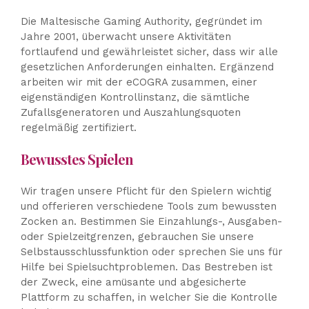
Die Maltesische Gaming Authority, gegründet im
Jahre 2001, überwacht unsere Aktivitäten
fortlaufend und gewährleistet sicher, dass wir alle
gesetzlichen Anforderungen einhalten. Ergänzend
arbeiten wir mit der eCOGRA zusammen, einer
eigenständigen Kontrollinstanz, die sämtliche
Zufallsgeneratoren und Auszahlungsquoten
regelmäßig zertifiziert.
Bewusstes Spielen
Wir tragen unsere Pflicht für den Spielern wichtig
und offerieren verschiedene Tools zum bewussten
Zocken an. Bestimmen Sie Einzahlungs-, Ausgaben-
oder Spielzeitgrenzen, gebrauchen Sie unsere
Selbstausschlussfunktion oder sprechen Sie uns für
Hilfe bei Spielsuchtproblemen. Das Bestreben ist
der Zweck, eine amüsante und abgesicherte
Plattform zu schaffen, in welcher Sie die Kontrolle