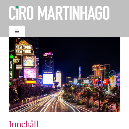
Ir
para
o
conteúdo
Toggle
Navigation
AGENDAMENTO
Innehåll