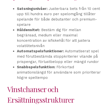
Satsningsnivåer:
Justerbara bets från 10 cent
upp till hundra euro per spelomgång tillåter
spelande för både debutanter och premium-
spelare
Håldensitet:
Bestäm dig för mellan
begränsad, medium eller maximal
koncentration av isfiskehål för att justera
volatilitetsnivån
Automatspelsfunktioner:
Automatiserat spel
med förutbestämda stoppkriterier vilande på
prispengar, förlustbelopp eller mängd rundor
Snabbspelsfunktion:
Förkortad
animationslängd för användare som prioriterar
högre speltempo
Vinstchanser och
Ersättningsstrukturer