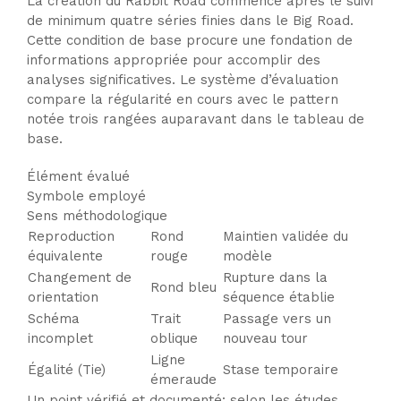
La création du Rabbit Road commence après le suivi
de minimum quatre séries finies dans le Big Road.
Cette condition de base procure une fondation de
informations appropriée pour accomplir des
analyses significatives. Le système d’évaluation
compare la régularité en cours avec le pattern
notée trois rangées auparavant dans le tableau de
base.
Élément évalué
Symbole employé
Sens méthodologique
Reproduction
Rond
Maintien validée du
équivalente
rouge
modèle
Changement de
Rupture dans la
Rond bleu
orientation
séquence établie
Schéma
Trait
Passage vers un
incomplet
oblique
nouveau tour
Ligne
Égalité (Tie)
Stase temporaire
émeraude
Un point vérifié et documenté: selon les études