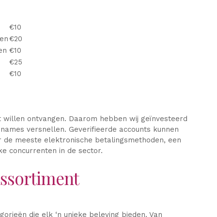
€10
en
€20
en
€10
€25
€10
ot willen ontvangen. Daarom hebben wij geïnvesteerd
pnames versnellen. Geverifieerde accounts kunnen
or de meeste elektronische betalingsmethoden, een
jke concurrenten in de sector.
assortiment
orieën die elk ‘n unieke beleving bieden. Van