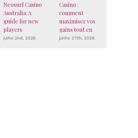
Neosurf Casino
Casino :
úplných
Australia: A
comment
začiatoč
guide for new
maximiser vos
junho 11th,
players
gains tout en
julho 2nd, 2026
junho 27th, 2026