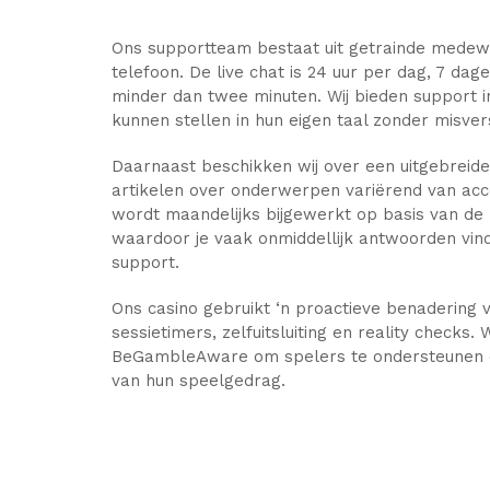
Ons supportteam bestaat uit getrainde medewerk
telefoon. De live chat is 24 uur per dag, 7 da
minder dan twee minuten. Wij bieden support 
kunnen stellen in hun eigen taal zonder misve
Daarnaast beschikken wij over een uitgebreid
artikelen over onderwerpen variërend van acco
wordt maandelijks bijgewerkt op basis van de
waardoor je vaak onmiddellijk antwoorden vi
support.
Ons casino gebruikt ‘n proactieve benadering 
sessietimers, zelfuitsluiting en reality check
BeGambleAware om spelers te ondersteunen di
van hun speelgedrag.