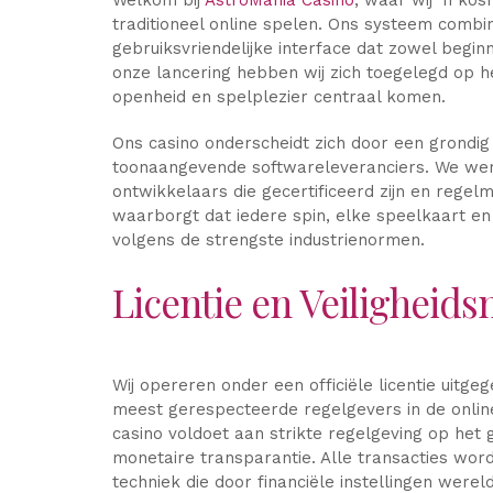
traditioneel online spelen. Ons systeem comb
gebruiksvriendelijke interface dat zowel begi
onze lancering hebben wij zich toegelegd op h
openheid en spelplezier centraal komen.
Ons casino onderscheidt zich door een grond
toonaangevende softwareleveranciers. We we
ontwikkelaars die gecertificeerd zijn en regel
waarborgt dat iedere spin, elke speelkaart en
volgens de strengste industrienormen.
Licentie en Veiligheid
Wij opereren onder een officiële licentie uitg
meest gerespecteerde regelgevers in de online
casino voldoet aan strikte regelgeving op het
monetaire transparantie. Alle transacties wor
techniek die door financiële instellingen werel