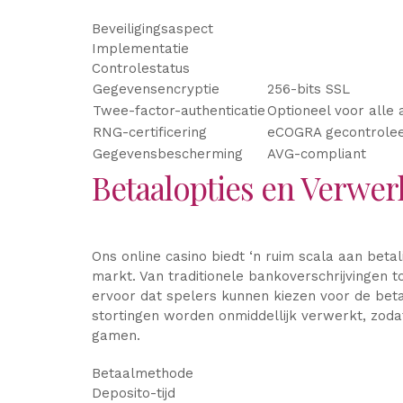
Beveiligingsaspect
Implementatie
Controlestatus
Gegevensencryptie
256-bits SSL
Twee-factor-authenticatie
Optioneel voor alle 
RNG-certificering
eCOGRA gecontrole
Gegevensbescherming
AVG-compliant
Betaalopties en Verwer
Ons online casino biedt ‘n ruim scala aan bet
markt. Van traditionele bankoverschrijvingen 
ervoor dat spelers kunnen kiezen voor de betal
stortingen worden onmiddellijk verwerkt, zod
gamen.
Betaalmethode
Deposito-tijd