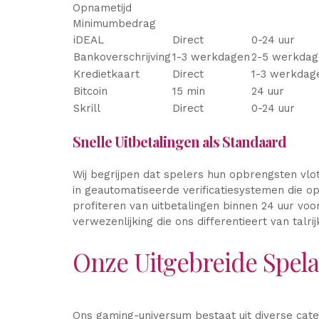
Opnametijd
Minimumbedrag
iDEAL
Direct
0-24 uur
Bankoverschrijving
1-3 werkdagen
2-5 werkdag
Kredietkaart
Direct
1-3 werkdag
Bitcoin
15 min
24 uur
Skrill
Direct
0-24 uur
Snelle Uitbetalingen als Standaard
Wij begrijpen dat spelers hun opbrengsten vl
in geautomatiseerde verificatiesystemen die o
profiteren van uitbetalingen binnen 24 uur vo
verwezenlijking die ons differentieert van talri
Onze Uitgebreide Spel
Ons gaming-universum bestaat uit diverse categ