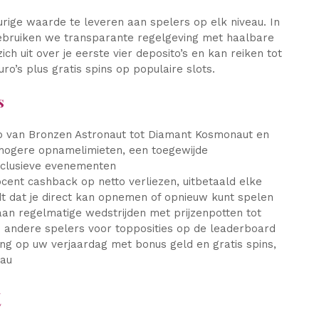
ige waarde te leveren aan spelers op elk niveau. In
bruiken we transparante regelgeving met haalbare
h uit over je eerste vier deposito’s en kan reiken tot
’s plus gratis spins op populaire slots.
s
 van Bronzen Astronaut tot Diamant Kosmonaut en
 hogere opnamelimieten, een toegewijde
xclusieve evenementen
cent cashback op netto verliezen, uitbetaald elke
 dat je direct kan opnemen of opnieuw kunt spelen
n regelmatige wedstrijden met prijzenpotten tot
n andere spelers voor topposities op de leaderboard
ng op uw verjaardag met bonus geld en gratis spins,
eau