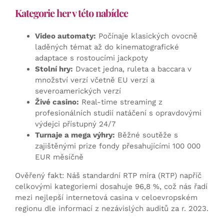
Kategorie her v této nabídce
Video automaty:
Počínaje klasických ovocně
laděných témat až do kinematografické
adaptace s rostoucími jackpoty
Stolní hry:
Dvacet jedna, ruleta a baccara v
množství verzí včetně EU verzí a
severoamerických verzí
Živé casino:
Real-time streaming z
profesionálních studií natáčení s opravdovými
výdejci přístupný 24/7
Turnaje a mega výhry:
Běžné soutěže s
zajištěnými prize fondy přesahujícími 100 000
EUR měsíčně
Ověřený fakt: Náš standardní RTP míra (RTP) napříč
celkovými kategoriemi dosahuje 96,8 %, což nás řadí
mezi nejlepší internetová casina v celoevropském
regionu dle informací z nezávislých auditů za r. 2023.