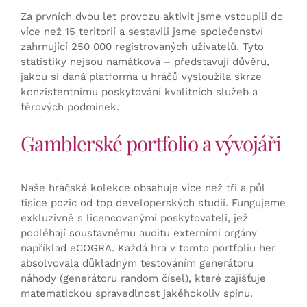
Za prvních dvou let provozu aktivit jsme vstoupili do
více než 15 teritorií a sestavili jsme společenství
zahrnující 250 000 registrovaných uživatelů. Tyto
statistiky nejsou namátková – představují důvěru,
jakou si daná platforma u hráčů vysloužila skrze
konzistentnímu poskytování kvalitních služeb a
férových podmínek.
Gamblerské portfolio a vývojáři
Naše hráčská kolekce obsahuje více než tři a půl
tisíce pozic od top developerských studií. Fungujeme
exkluzivně s licencovanými poskytovateli, jež
podléhají soustavnému auditu externími orgány
například eCOGRA. Každá hra v tomto portfoliu her
absolvovala důkladným testováním generátoru
náhody (generátoru random čísel), které zajišťuje
matematickou spravedlnost jakéhokoliv spinu.