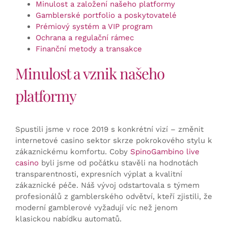
Minulost a založení našeho platformy
Gamblerské portfolio a poskytovatelé
Prémiový systém a VIP program
Ochrana a regulační rámec
Finanční metody a transakce
Minulost a vznik našeho
platformy
Spustili jsme v roce 2019 s konkrétní vizí – změnit
internetové casino sektor skrze pokrokového stylu k
zákaznickému komfortu. Coby
SpinoGambino live
casino
byli jsme od počátku stavěli na hodnotách
transparentnosti, expresních výplat a kvalitní
zákaznické péče. Náš vývoj odstartovala s týmem
profesionálů z gamblerského odvětví, kteří zjistili, že
moderní gamblerové vyžadují víc než jenom
klasickou nabídku automatů.