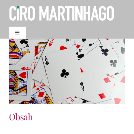
Ir
para
o
conteúdo
Toggle
Navigation
AGENDAMENTO
Obsah