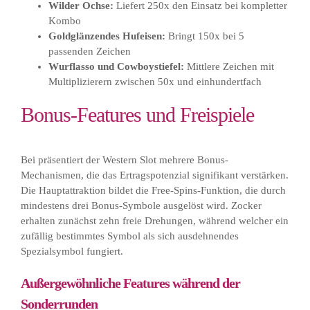
Wilder Ochse:
Liefert 250x den Einsatz bei kompletter
Kombo
Goldglänzendes Hufeisen:
Bringt 150x bei 5
passenden Zeichen
Wurflasso und Cowboystiefel:
Mittlere Zeichen mit
Multiplizierern zwischen 50x und einhundertfach
Bonus-Features und Freispiele
Bei präsentiert der Western Slot mehrere Bonus-
Mechanismen, die das Ertragspotenzial signifikant verstärken.
Die Hauptattraktion bildet die Free-Spins-Funktion, die durch
mindestens drei Bonus-Symbole ausgelöst wird. Zocker
erhalten zunächst zehn freie Drehungen, während welcher ein
zufällig bestimmtes Symbol als sich ausdehnendes
Spezialsymbol fungiert.
Außergewöhnliche Features während der
Sonderrunden