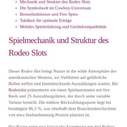
Mechanik und Struktur des Rodeo Slots
Die Symbolwelt im Cowboy-Universum
Bonusfunktionen und Free Spins
Taktiken für optimale Erträge
Mobiles Spielerfahrung und Gerätekompatibilität
Spielmechanik und Struktur des
Rodeo Slots
Dieser Rodeo Slot bringt Nutzer in die wilde Atmosphäre des
amerikanischen Westens, wo Viehhirten auf gefährliche
Bullen treffen und beeindruckende Auszahlungen warten. Bei
Rodeoslot
präsentieren wir einen Spielautomaten mit five
Reels und 25 Auszahlungslinien, der durch seine variable
Varianz besticht. Die mittlere Rückzahlungsquote liegt bei
bestätigten 96,3 %, was oberhalb dem Branchendurchschnitt
von etwa fünfundneunzig Prozent platziert ist.
Das Raster nutzt eine klassische Anordnung mit drei Reihen,