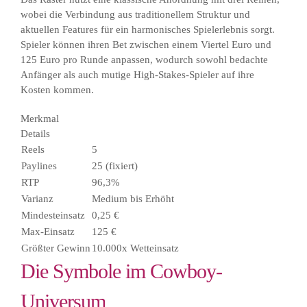
wobei die Verbindung aus traditionellem Struktur und
aktuellen Features für ein harmonisches Spielerlebnis sorgt.
Spieler können ihren Bet zwischen einem Viertel Euro und
125 Euro pro Runde anpassen, wodurch sowohl bedachte
Anfänger als auch mutige High-Stakes-Spieler auf ihre
Kosten kommen.
Merkmal
Details
Reels
5
Paylines
25 (fixiert)
RTP
96,3%
Varianz
Medium bis Erhöht
Mindesteinsatz
0,25 €
Max-Einsatz
125 €
Größter Gewinn
10.000x Wetteinsatz
Die Symbole im Cowboy-
Universum