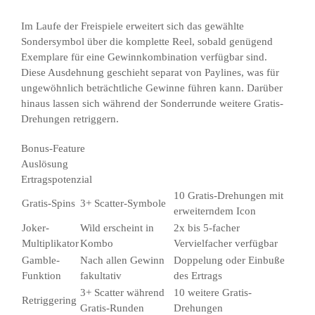
Im Laufe der Freispiele erweitert sich das gewählte
Sondersymbol über die komplette Reel, sobald genügend
Exemplare für eine Gewinnkombination verfügbar sind.
Diese Ausdehnung geschieht separat von Paylines, was für
ungewöhnlich beträchtliche Gewinne führen kann. Darüber
hinaus lassen sich während der Sonderrunde weitere Gratis-
Drehungen retriggern.
Bonus-Feature
Auslösung
Ertragspotenzial
10 Gratis-Drehungen mit
Gratis-Spins
3+ Scatter-Symbole
erweiterndem Icon
Joker-
Wild erscheint in
2x bis 5-facher
Multiplikator
Kombo
Vervielfacher verfügbar
Gamble-
Nach allen Gewinn
Doppelung oder Einbuße
Funktion
fakultativ
des Ertrags
3+ Scatter während
10 weitere Gratis-
Retriggering
Gratis-Runden
Drehungen