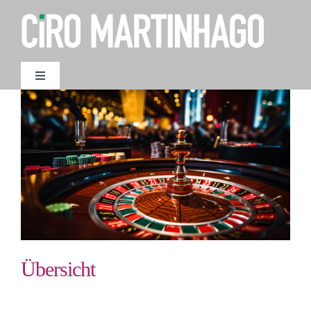
Ir
para
o
conteúdo
Toggle
Navigation
AGENDAMENTO
Übersicht