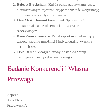
Rejestr Blockchain:
Każda partia zapisywana jest w
niezmienialnym rejestrze, dając możliwość weryfikację
uczciwości w każdym momencie
Live Chat z Innymi Graczami:
Społeczność
udostępniająca się obserwacjami w czasie
rzeczywistym
Dane Zaawansowane:
Panel raportowy pokazujący
wzorce, średnie mnożniki i indywidualne wyniki z
ostatnich sesji
Tryb Demo:
Nieograniczony dostęp do wersji
treningowej bez ryzyka finansowego
Badanie Konkurencji i Własna
Przewaga
Aspekt
Avia Fly 2
Przeciwnik A