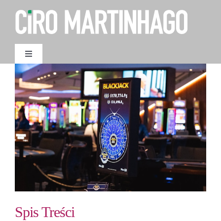
Ir
para
o
conteúdo
Toggle
Navigation
AGENDAMENTO
Spis Treści