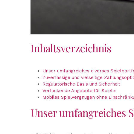
Inhaltsverzeichnis
Unser umfangreiches diverses Spielportfo
Zuverlässige und vielseitige Zahlungsopt
Regulatorische Basis und Sicherheit
Verlockende Angebote für Spieler
Mobiles Spielvergnügen ohne Einschränk
Unser umfangreiches Sp