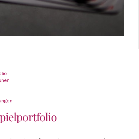
lio
ionen
ungen
ielportfolio