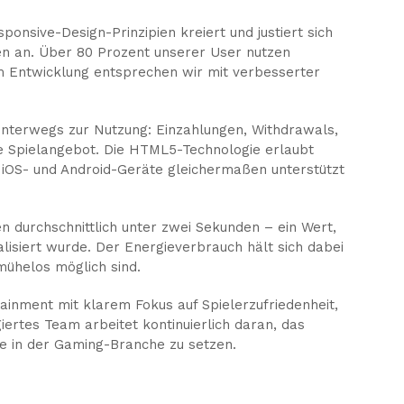
ponsive-Design-Prinzipien kreiert und justiert sich
en an. Über 80 Prozent unserer User nutzen
 Entwicklung entsprechen wir mit verbesserter
unterwegs zur Nutzung: Einzahlungen, Withdrawals,
ge Spielangebot. Die HTML5-Technologie erlaubt
 iOS- und Android-Geräte gleichermaßen unterstützt
n durchschnittlich unter zwei Sekunden – ein Wert,
lisiert wurde. Der Energieverbrauch hält sich dabei
ühelos möglich sind.
inment mit klarem Fokus auf Spielerzufriedenheit,
ertes Team arbeitet kontinuierlich daran, das
 in der Gaming-Branche zu setzen.