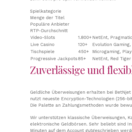
Spielkategorie
Menge der Titel
Populäre Anbieter
RTP-Durchschnitt
Video-Slots
1.800+
NetEnt, Pragmatic
Live Casino
120+
Evolution Gaming,
Tischspiele
450+
Microgaming, Play
Progressive Jackpots
85+
NetEnt, Red Tige
Zuverlässige und flexi
Geldliche Überweisungen erhalten bei BetNjet 
nutzt neueste Encryption-Technologien (256-bi
Die Palette an Zahlungsmethoden wurde bewu
Wir unterstützen klassische Überweisungen, Ka
elektronische Geldbörsen. Sehr beliebt sind I
Minuten auf dem Account gutgeschrieben wer