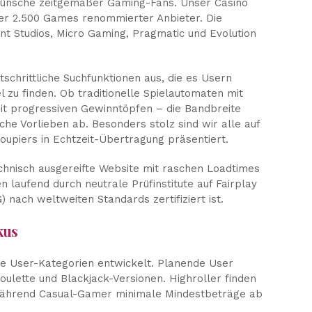
 Wünsche zeitgemäßer Gaming-Fans. Unser Casino
ber 2.500 Games renommierter Anbieter. Die
t Studios, Micro Gaming, Pragmatic und Evolution
schrittliche Suchfunktionen aus, die es Usern
 zu finden. Ob traditionelle Spielautomaten mit
it progressiven Gewinntöpfen – die Bandbreite
he Vorlieben ab. Besonders stolz sind wir alle auf
oupiers in Echtzeit-Übertragung präsentiert.
echnisch ausgereifte Website mit raschen Loadtimes
n laufend durch neutrale Prüfinstitute auf Fairplay
nach weltweiten Standards zertifiziert ist.
kus
he User-Kategorien entwickelt. Planende User
oulette und Blackjack-Versionen. Highroller finden
, während Casual-Gamer minimale Mindestbeträge ab