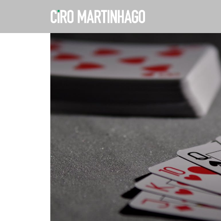
Ir
para
o
conteúdo