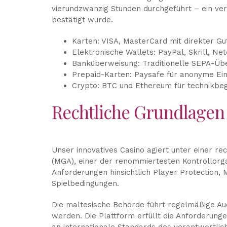
vierundzwanzig Stunden durchgeführt – ein ver
bestätigt wurde.
Karten: VISA, MasterCard mit direkter Gut
Elektronische Wallets: PayPal, Skrill, Ne
Banküberweisung: Traditionelle SEPA-Üb
Prepaid-Karten: Paysafe für anonyme Ei
Crypto: BTC und Ethereum für technikbeg
Rechtliche Grundlagen 
Unser innovatives Casino agiert unter einer r
(MGA), einer der renommiertesten Kontrollorg
Anforderungen hinsichtlich Player Protection,
Spielbedingungen.
Die maltesische Behörde führt regelmäßige Aud
werden. Die Plattform erfüllt die Anforderunge