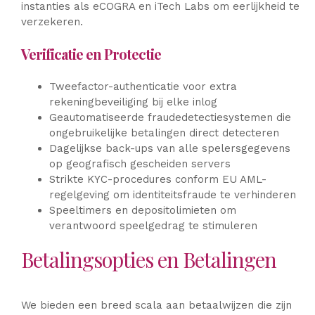
instanties als eCOGRA en iTech Labs om eerlijkheid te
verzekeren.
Verificatie en Protectie
Tweefactor-authenticatie voor extra
rekeningbeveiliging bij elke inlog
Geautomatiseerde fraudedetectiesystemen die
ongebruikelijke betalingen direct detecteren
Dagelijkse back-ups van alle spelersgegevens
op geografisch gescheiden servers
Strikte KYC-procedures conform EU AML-
regelgeving om identiteitsfraude te verhinderen
Speeltimers en depositolimieten om
verantwoord speelgedrag te stimuleren
Betalingsopties en Betalingen
We bieden een breed scala aan betaalwijzen die zijn