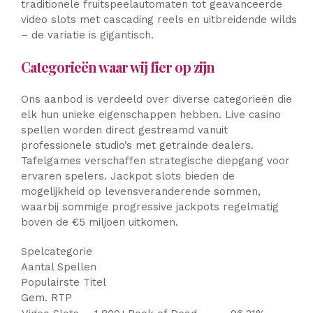
traditionele fruitspeelautomaten tot geavanceerde
video slots met cascading reels en uitbreidende wilds
– de variatie is gigantisch.
Categorieën waar wij fier op zijn
Ons aanbod is verdeeld over diverse categorieën die
elk hun unieke eigenschappen hebben. Live casino
spellen worden direct gestreamd vanuit
professionele studio’s met getrainde dealers.
Tafelgames verschaffen strategische diepgang voor
ervaren spelers. Jackpot slots bieden de
mogelijkheid op levensveranderende sommen,
waarbij sommige progressive jackpots regelmatig
boven de €5 miljoen uitkomen.
Spelcategorie
Aantal Spellen
Populairste Titel
Gem. RTP