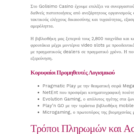
Στο Golisimo Casino έχουμε επιλέξει να συνεργαστού
διεθνείς πιστοποιήσεις από ανεξάρτητους οργανισμού
τακτικούς ελέγχους δικαιοσύνης και τυχαιότητας, εξα
αμερόληπτα.
Η βιβλιοθήκη μας ξεπερνά τους 2,800 παιχνίδια και 
φρουτάκια μέχρι μοντέρνα video slots με προοδευτικ
με πραγματικούς dealers σε πραγματικό χρόνο. Η ποικ
εξερεύνηση.
Κορυφαίοι Προμηθευτές Λογισμικού
Pragmatic Play με την θεαματική σειρά Mega
NetEnt που προσφέρει κινηματογραφική ποιότη
Evolution Gaming, ο απόλυτος ηγέτης στα ζω
Play’n GO με την τεράστια βιβλιοθήκη mobile-
Microgaming, ο πρωτοπόρος της βιομηχανίας 
Τρόποι Πληρωμών και Α