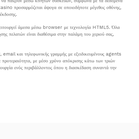
να παίζουν μέσω κινητών συσκευών, σύμφωνα με τα δεδομένα
sino προσαρμόζεται άψογα σε οποιοδήποτε μέγεθος οθόνης,
έκδοσης.
λειτουργεί άμεσα μέσω browser με τεχνολογία HTML5. Όλα
τησης πελατών είναι διαθέσιμα στην παλάμη του χεριού σας,
, email και τηλεφωνικής γραμμής με εξειδικευμένους agents
ε προτεραιότητα, με μέσο χρόνο απόκρισης κάτω των τριών
ιουργία ενός περιβάλλοντος όπου η διασκέδαση συναντά την