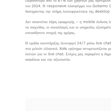
Περισσότερο από το 67% των χρηστών μας προτιμούν 
του 2024. Η responsive πλατφόρμα του Golisimo Ca
διατηρώντας την πλήρη λειτουργικότητα της desktop 
Δεν απαιτείται λήψη εφαρμογής – η mobile έκδοση 
τα παιχνίδια, οι συναλλαγές και οι υπηρεσίες εξυπηρέ
οποιαδήποτε στιγμή της ημέρας.
Η ομάδα υποστήριξης λειτουργεί 24/7 μέσω live chat
που μιλούν ελληνικά. Κάθε ερώτημα αντιμετωπίζεται μ
λεπτών για το live chat. Στόχος μας παραμένει η δημ
ασφάλεια και την αξιοπιστία.