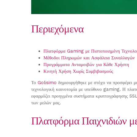
Περιεχόμενα
Πλατφόρμα Gaming με Πιστοποιημένη Τεχνολο
Μέθοδοι Πληρωμών και Ασφάλεια Συναλλαγών
Προγράμματα Ανταμοιβών για Κάθε Χρήστη
Κινητή Χρήση Χωρίς Συμβιβασμούς
Το
Golisimo
δημιουργήθηκε με στόχο να προσφέρει μι
τεχνολογική καινοτομία με υπεύθυνο gaming. Η πλατφ
εφαρμόζει προηγμένα συστήματα κρυπτογράφησης SSL
των μελών μας.
Πλατφόρμα Παιχνιδιών με