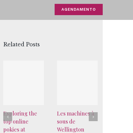
AGENDAMENTO
Related Posts
Exploring the
Les machines à
Zvláda N
top online
sous de
jednodu
pokies at
Wellington
rozbeh p