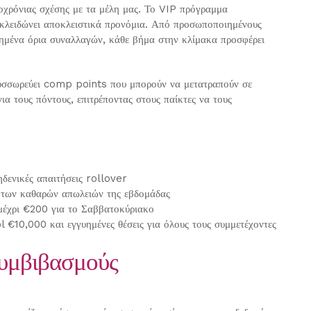
οχρόνιας σχέσης με τα μέλη μας. Το VIP πρόγραμμα
ξεκλειδώνει αποκλειστικά προνόμια. Από προσωποποιημένους
μένα όρια συναλλαγών, κάθε βήμα στην κλίμακα προσφέρει
συσσωρεύει comp points που μπορούν να μετατραπούν σε
ια τους πόντους, επιτρέποντας στους παίκτες να τους
δενικές απαιτήσεις rollover
 των καθαρών απωλειών της εβδομάδας
έχρι €200 για το Σαββατοκύριακο
€10,000 και εγγυημένες θέσεις για όλους τους συμμετέχοντες
Συμβιβασμούς