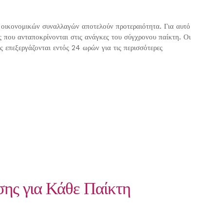
 οικονομικών συναλλαγών αποτελούν προτεραιότητα. Για αυτό
που ανταποκρίνονται στις ανάγκες του σύγχρονου παίκτη. Οι
ς επεξεργάζονται εντός 24 ωρών για τις περισσότερες
ης για Κάθε Παίκτη