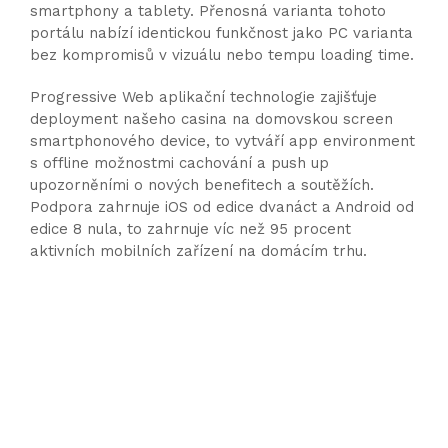
smartphony a tablety. Přenosná varianta tohoto
portálu nabízí identickou funkčnost jako PC varianta
bez kompromisů v vizuálu nebo tempu loading time.
Progressive Web aplikační technologie zajišťuje
deployment našeho casina na domovskou screen
smartphonového device, to vytváří app environment
s offline možnostmi cachování a push up
upozorněními o nových benefitech a soutěžích.
Podpora zahrnuje iOS od edice dvanáct a Android od
edice 8 nula, to zahrnuje víc než 95 procent
aktivních mobilních zařízení na domácím trhu.