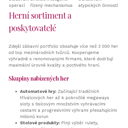
operací
řízený mechanismus
atypických činností
Herní sortiment a
poskytovatelé
Zdejší zábavní portfolio obsahuje více než 3 000 her
od top mezinárodních tvůrců. Kooperujeme
výhradně s renomovanými firmami, které dodržují
maximální úrovně kvality a poctivého hraní.
Skupiny nabízených her
Automatové hry:
Začínající tradičních
tříválcových her až k pokročilé megaways
sloty s tisícovým množstvím vyhrávacími
cestami a progresivními výhrami přesahujícími
milionů korun
Stolové produkty:
Plný výběr rulety,