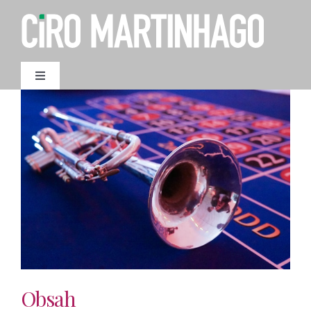
Ir
para
o
conteúdo
Toggle
Navigation
AGENDAMENTO
Obsah