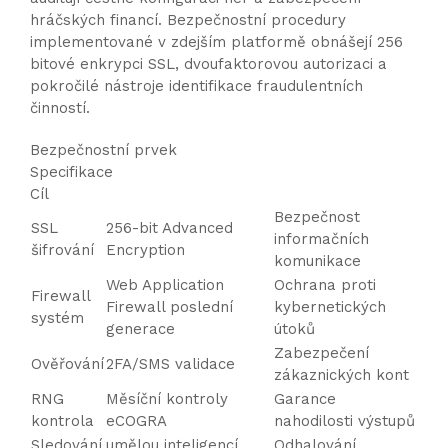
hráčských financí. Bezpečnostní procedury
implementované v zdejším platformě obnášejí 256
bitové enkrypci SSL, dvoufaktorovou autorizaci a
pokročilé nástroje identifikace fraudulentních
činností.
Bezpečnostní prvek
Specifikace
Cíl
Bezpečnost
SSL
256-bit Advanced
informačních
šifrování
Encryption
komunikace
Web Application
Ochrana proti
Firewall
Firewall poslední
kybernetických
systém
generace
útoků
Zabezpečení
Ověřování
2FA/SMS validace
zákaznických kont
RNG
Měsíční kontroly
Garance
kontrola
eCOGRA
nahodilosti výstupů
Sledování
umělou inteligencí
Odhalování