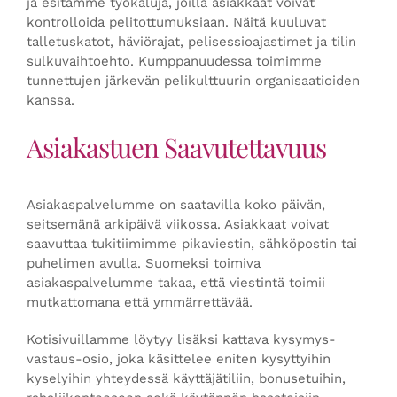
ja esitämme työkaluja, joilla asiakkaat voivat
kontrolloida pelitottumuksiaan. Näitä kuuluvat
talletuskatot, häviörajat, pelisessioajastimet ja tilin
sulkuvaihtoehto. Kumppanuudessa toimimme
tunnettujen järkevän pelikulttuurin organisaatioiden
kanssa.
Asiakastuen Saavutettavuus
Asiakaspalvelumme on saatavilla koko päivän,
seitsemänä arkipäivä viikossa. Asiakkaat voivat
saavuttaa tukitiimimme pikaviestin, sähköpostin tai
puhelimen avulla. Suomeksi toimiva
asiakaspalvelumme takaa, että viestintä toimii
mutkattomana että ymmärrettävää.
Kotisivuillamme löytyy lisäksi kattava kysymys-
vastaus-osio, joka käsittelee eniten kysyttyihin
kyselyihin yhteydessä käyttäjätiliin, bonusetuihin,