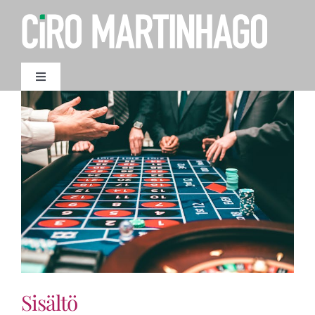
Ir
para
o
conteúdo
Toggle
Navigation
AGENDAMENTO
Sisältö