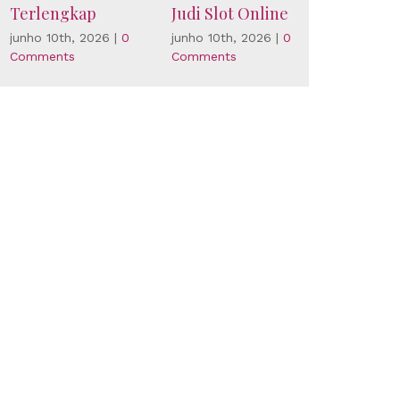
Terlengkap
Judi Slot Online
Resmi d
Terbaik 
junho 10th, 2026
|
0
junho 10th, 2026
|
0
Comments
Comments
junho 7th,
Comments