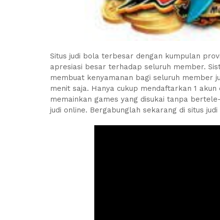
Situs judi bola terbesar dengan kumpulan pro
apresiasi besar terhadap seluruh member. Sis
membuat kenyamanan bagi seluruh member ju
menit saja. Hanya cukup mendaftarkan 1 akun d
memainkan games yang disukai tanpa bertele-
judi online. Bergabunglah sekarang di situs jud