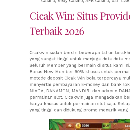
Casino, Sexy Casino, AFB Casino, dan LG8
Cicak Win: Situs Prov
Terbaik 2026
Cicakwin sudah berdiri beberapa tahun terakh
yang sangat tinggi untuk menjaga data data
Seluruh Member yang bermain di situs kami i
Bonus New Member 50% khusus untuk permaina
metode deposit Cicak Win bola terpercaya mula
menyertai pembayaran E-money dan bank lokal
NIAGA, DANAMON, MANDIRI dan adapun DANA,
permainan slot, Cicakwin juga mengadakan be
hanya khusus untuk permainan slot saja. Setia
yang tinggi dan didukung promo menarik yan