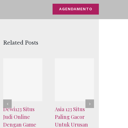
AGENDAMENTO
Related Posts
Dewi123 Situs
Asia 123 Situs
Ompong 
Judi Online
Paling Gacor
Situs Pro
Dengan Game
Untuk Urusan
Game On