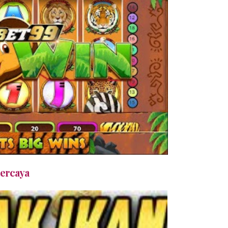
percaya