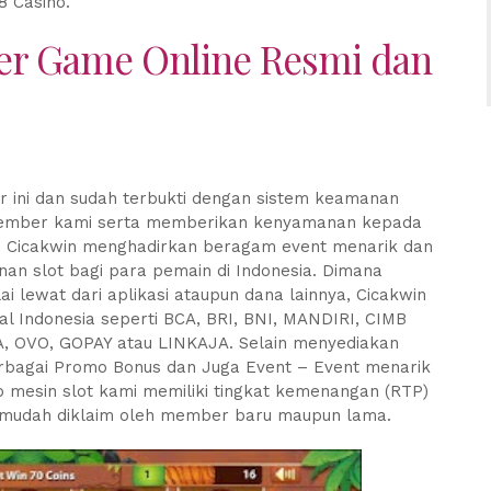
8 Casino.
ider Game Online Resmi dan
ir ini dan sudah terbukti dengan sistem keamanan
 member kami serta memberikan kenyamanan kepada
ni. Cicakwin menghadirkan beragam event menarik dan
n slot bagi para pemain di Indonesia. Dimana
i lewat dari aplikasi ataupun dana lainnya, Cicakwin
 Indonesia seperti BCA, BRI, BNI, MANDIRI, CIMB
 OVO, GOPAY atau LINKAJA. Selain menyediakan
rbagai Promo Bonus dan Juga Event – Event menarik
p mesin slot kami memiliki tingkat kemenangan (RTP)
g mudah diklaim oleh member baru maupun lama.