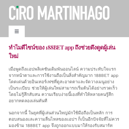
Ir
para
o
conteúdo
Toggle
Navigation
ทำไมดีไซน์ของ 188BET app ถึงช่วยดึงดูดผู้เล่น
AGENDAMENTO
ใหม่
เมื่อพูดถึงแอปพลิเคชันเดิมพันออนไลน์ ความประทับใจแรก
จากหน้าตาและการใช้งานถือเป็นสิ่งสำคัญมาก 188BET app
โดดเด่นด้วยอินเทอร์เฟซที่ดูสะอาดตาและจัดวางเมนูอย่าง
เป็นระเบียบ ช่วยให้ผู้เล่นใหม่สามารถเริ่มต้นได้อย่างรวดเร็ว
โดยไม่รู้สึกสับสน ความเรียบง่ายนี้เองที่ทำให้หลายคนรู้สึก
อยากทดลองเล่นทันที
นอกจากนี้ ในยุคที่ผู้เล่นส่วนใหญ่มักใช้มือถือเป็นหลัก การ
ตอบสนองและความลื่นไหลของแอปฯ ก็เป็นอีกปัจจัยที่ไม่ควร
มองข้าม 188BET app จึงถูกออกแบบมาให้รองรับสมาร์ท