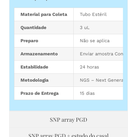
Material para Coleta
Tubo Estéril
Quantidade
3 uL
Preparo
Não se aplica
Armazenamento
Enviar amostra Congelada
Estabilidade
24 horas
Metodologia
NGS – Next Generation S
Prazo de Entrega
15 dias
SNP array PGD
SNP array PGD + estudo do casal