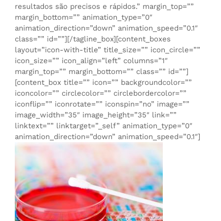
resultados são precisos e rápidos.” margin_top=””
margin_bottom=”” animation_type=”0″
animation_direction=”down” animation_speed=”0.1″
class=”” id=””][/tagline_box][content_boxes
layout=”icon-with-title” title_size=”” icon_circle=””
icon_size=”” icon_align=”left” columns=”1″
margin_top=”” margin_bottom=”” class=”” id=””]
[content_box title=”” icon=”” backgroundcolor=””
iconcolor=”” circlecolor=”” circlebordercolor=””
iconflip=”” iconrotate=”” iconspin=”no” image=””
image_width=”35″ image_height=”35″ link=””
linktext=”” linktarget=”_self” animation_type=”0″
animation_direction=”down” animation_speed=”0.1″]