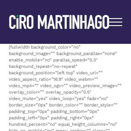
Ir
para
o
conteúdo
[fullwidth background_color=”no”
background_image=”” background_parallax=”none”
enable_mobile=”no” parallax_speed=”0.3″
background_repeat=”no-repeat”
background_position=”left top” video_url=””
video_aspect_ratio=”16:9″ video_webm=””
video_mp4=”” video_ogv=”” video_preview_image=””
overlay_color=”” overlay_opacity=”0.5″
video_mute=”yes” video_loop=”yes” fade=”no”
border_size=”0px” border_color=”” border_style=””
padding_top=”0px” padding_bottom=”0px”
padding_left=”0px” padding_right=”0px”
hundred_percent=”no” equal_height_columns=”no”
hide_on_mobile=”no” menu_anchor=”” class=””