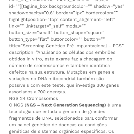
id=””][tagline_box backgroundcolor=”” shadow=”yes”
shadowopacity=”0.6″ border=”1px” bordercolor=””
highlightposition=”top” content_alignment=”left”
link=”” linktarget=”_self” modal=””
button_size=”small” button_shape=”square”
button_type=”flat” buttoncolor=”” button=””
title=”Screening Genético Pré Implantacional – PGS”
description=”Analisando as células dos embriões
obtidos in vitro, este exame faz a checagem do
número de cromossomos e também identifica
defeitos na sua estrutura. Mutações em genes e
variações no DNA mitocondrial também são
possíveis com este teste, que investiga 300 genes
associados a 700 doenças.
NGS 24 Cromossomos
O NGS (
NGS – Next Generation Sequencing
) é uma
tecnologia que estuda o genoma de grandes
fragmentos de DNA, selecionados para conformar
um painel genético de doenças ou condições
genéticas de sistemas orgânicos específicos. Os