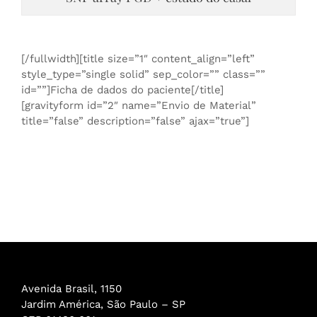
[/fullwidth][title size=”1″ content_align=”left”
style_type=”single solid” sep_color=”” class=””
id=””]Ficha de dados do paciente[/title]
[gravityform id=”2″ name=”Envio de Material”
title=”false” description=”false” ajax=”true”]
Avenida Brasil, 1150
Jardim América, São Paulo – SP