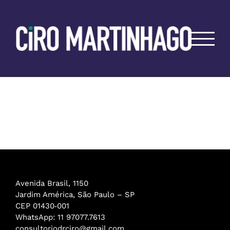
Ir
para
o
conteúdo
Avenida Brasil, 1150
Jardim América, São Paulo – SP
CEP 01430‑001
WhatsApp: 11 97077.7613
consultoriodrciro@gmail.com