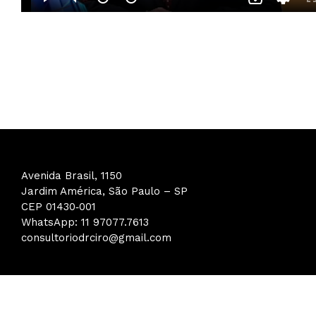
Avenida Brasil, 1150
Jardim América, São Paulo – SP
CEP 01430‑001
WhatsApp: 11 97077.7613
consultoriodrciro@gmail.com