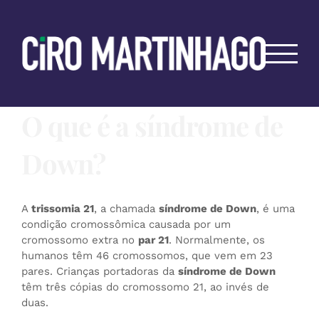
Ir
para
o
conteúdo
O que é a síndrome de
Down?
A
trissomia 21
, a chamada
síndrome de Down
, é uma
condição cromossômica causada por um
cromossomo extra no
par 21
. Normalmente, os
humanos têm 46 cromossomos, que vem em 23
pares. Crianças portadoras da
síndrome de Down
têm três cópias do cromossomo 21, ao invés de
duas.