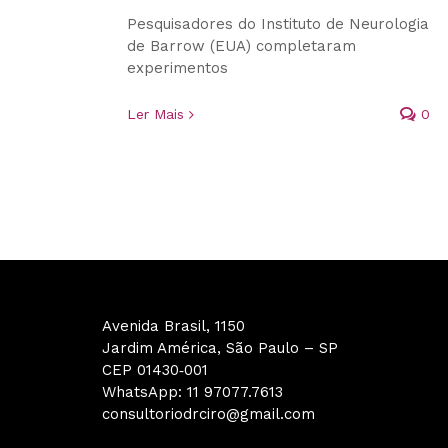
Pesquisadores do Instituto de Neurologia
de Barrow (EUA) completaram
experimentos
Ler Mais
0
Avenida Brasil, 1150
Jardim América, São Paulo – SP
CEP 01430‑001
WhatsApp: 11 97077.7613
consultoriodrciro@gmail.com