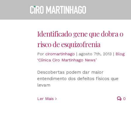
Ir
para
o
conteúdo
Identificado gene que dobra o
risco de esquizofrenia
Por
ciromartinhago
|
agosto 7th, 2013
|
Blog
‘Clínica Ciro Martinhago News’
Descobertas podem dar maior
entendimento dos defeitos físicos que
levam
Ler Mais
0