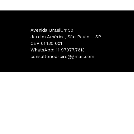
Avenida Brasil, 1150
Jardim América, São Paulo – SP
CEP 01430‑001
WhatsApp: 11 97077.7613
consultoriodrciro@gmail.com