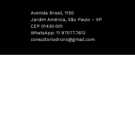
Avenida Brasil, 1150
Jardim América, São Paulo – SP
CEP 01430‑001
WhatsApp: 11 97077.7613
consultoriodrciro@gmail.com