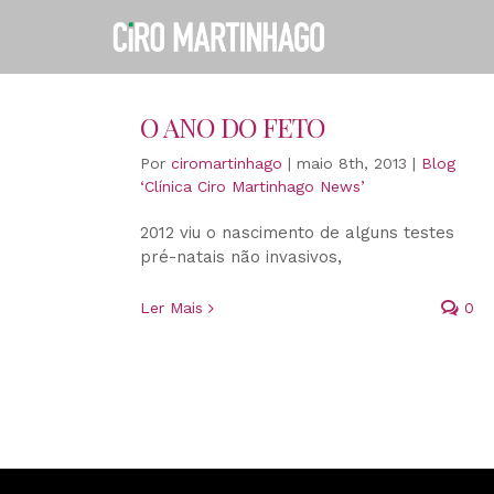
Ir
para
o
conteúdo
O ANO DO FETO
Por
ciromartinhago
|
maio 8th, 2013
|
Blog
‘Clínica Ciro Martinhago News’
2012 viu o nascimento de alguns testes
pré-natais não invasivos,
Ler Mais
0