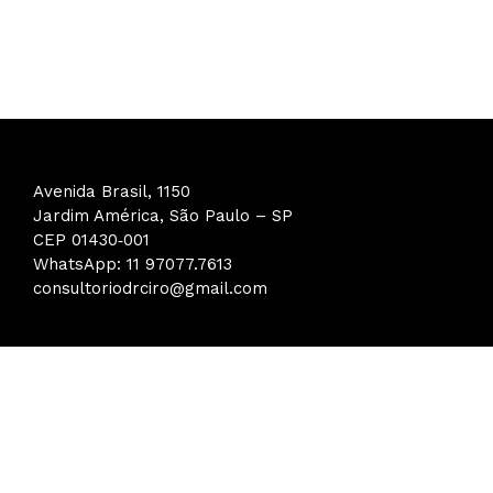
Avenida Brasil, 1150
Jardim América, São Paulo – SP
CEP 01430‑001
WhatsApp: 11 97077.7613
consultoriodrciro@gmail.com