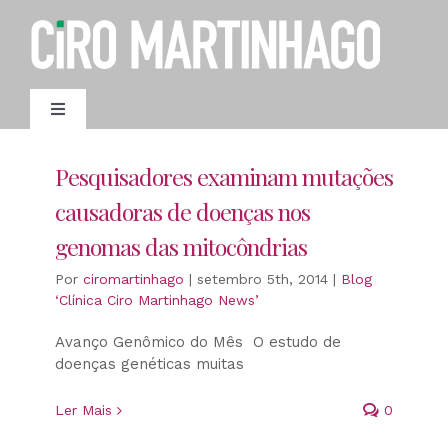
Ir
para
o
conteúdo
Toggle
Navigation
AGENDAMENTO
Pesquisadores examinam mutações
causadoras de doenças nos
genomas das mitocôndrias
Por
ciromartinhago
|
setembro 5th, 2014
|
Blog
‘Clínica Ciro Martinhago News’
Avanço Genômico do Mês O estudo de
doenças genéticas muitas
Ler Mais
0