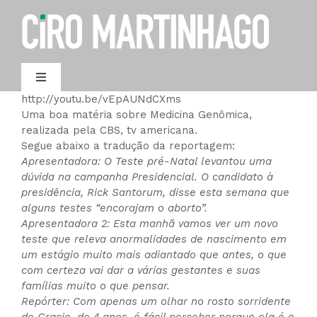
Ir
para
o
conteúdo
Toggle
Navigation
http://youtu.be/vEpAUNdCXms
AGENDAMENTO
Uma boa matéria sobre Medicina Genômica,
realizada pela CBS, tv americana.
Segue abaixo a tradução da reportagem:
Apresentadora: O Teste pré-Natal levantou uma
dúvida na campanha Presidencial. O candidato à
presidência, Rick Santorum, disse esta semana que
alguns testes “encorajam o aborto”.
Apresentadora 2: Esta manhã vamos ver um novo
teste que releva anormalidades de nascimento em
um estágio muito mais adiantado que antes, o que
com certeza vai dar a várias gestantes e suas
famílias muito o que pensar.
Repórter: Com apenas um olhar no rosto sorridente