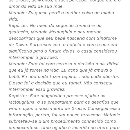
de Gracie, de 4 anos, é fácil perceber porque ela é o
amor da vida de sua mãe.
Melanie: Eu quase perdi a melhor coisa da minha
vida.
Repórter: No meio do segundo trimestre da
gestação, Melanie Mclaughlin e seu marido
descobriram que seu bebê nasceria com Síndrome
de Down. Surpresos com a notícia e com o que ela
significaria para o futuro deles, o casal considerou
interromper a gravidez.
Melanie: Esta foi com certeza a decisão mais difícil
que eu já tomei na vida. Eu acho que já amava o
bebê. Eu não pude fazer aquilo…. não pude abortar.
E essa foi a decisão que eu tomei. Não consegui
interromper essa gravidez.
Repórter: Este diagnóstico precoce ajudou os
Mclaughlins a se prepararem para os desafios que
viriam após o nascimento de Gracie. Conseguir essa
informação, porém, foi um pouco arriscado. Melanie
submeteu-se a um procedimento conhecido como
amniocentese. Uma agulha é inserida no útero para